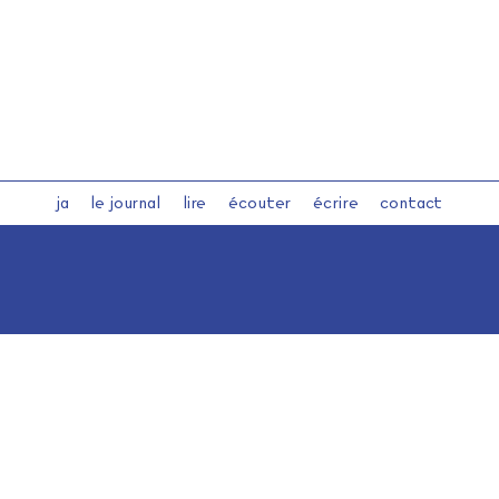
ja
le journal
lire
écouter
écrire
contact
journaldelalpha.be
lire-et-ecrire.be