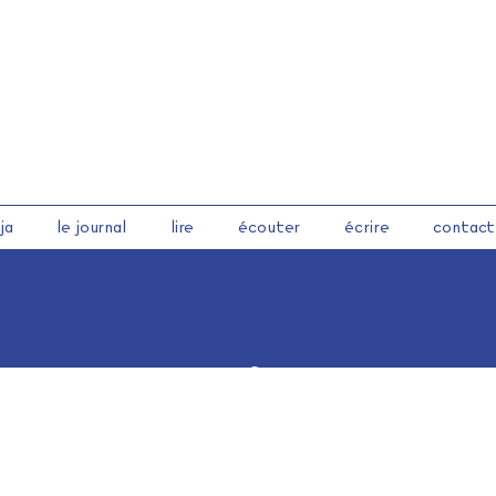
ja
le journal
lire
écouter
écrire
contact
journaldelalpha.be
lire-et-ecrire.be