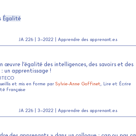
s
Égalité
JA 226 | 3–2022 | Apprendre des apprenant.e.s
 œuvre l’égalité des intelligences, des savoirs et des
 : un apprentissage !
 ITECO
ueillis et mis en forme par
Sylvie-Anne Goffinet
, Lire et Écrire
é française
JA 226 | 3–2022 | Apprendre des apprenant.e.s
dre des apprenants » dans un colloque : cap ou pas ca