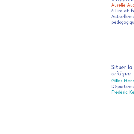
Aurélie Au
à Lire et 
Actuelleme
pédagogiqu
Situer la
critique
Gilles Hen
Départemen
Frédéric K