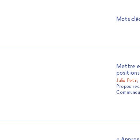
Journal de l'alpha
Skip
Mots clé
to
content
Mettre en
positions
Julia Petri
,
Propos rec
Communaut
« Appren