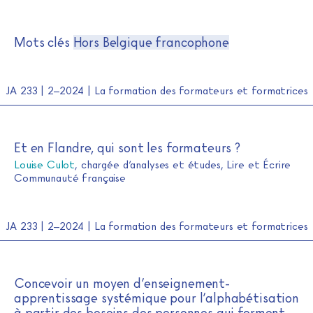
Journal de l'alpha
Skip
Mots clés
Hors Belgique francophone
to
content
JA 233 | 2–2024 | La formation des formateurs et formatrices
Et en Flandre, qui sont les formateurs ?
Louise Culot
, chargée d’analyses et études, Lire et Écrire
Communauté française
JA 233 | 2–2024 | La formation des formateurs et formatrices
Concevoir un moyen d’enseignement-
apprentissage systémique pour l’alphabétisation
à partir des besoins des personnes qui forment