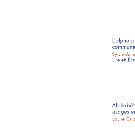
L’alpha p
commun
Sylvie-Ann
Lire et Éc
Alphabéti
usages en
Louise Cul