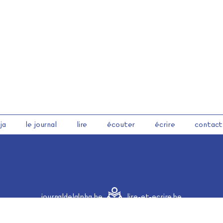
ja
le journal
lire
écouter
écrire
contact
journaldelalpha.be
lire-et-ecrire.be