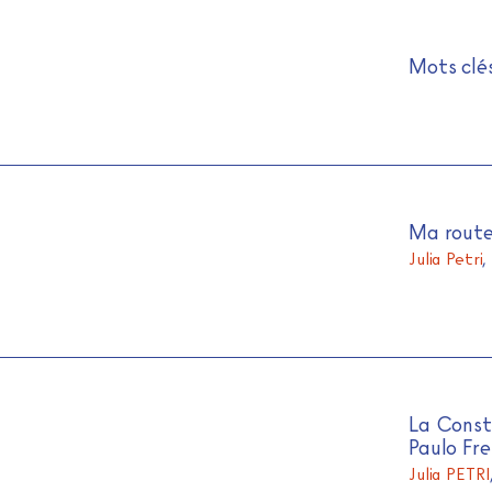
Journal de l'alpha
Skip
Mots clé
to
content
Ma route
Julia Petri
,
La Consti
Paulo Fre
Julia PETRI