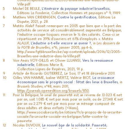
Ville.pdf
.
Michel DE BEULE,
L’itinéraire du paysage industriel bruxellois
,
Editions La Fonderie, Collection Hommes et paysages n° 9, 1989.
Mathieu VAN CRIEKINGEN,
Contre la gentrification
, Editions La
Dispute, 2021, p. 28.
Matéo Alaluf faisait remarquer en 2005 que bien que « la part des
activités de service ait considérablement augmenté en Belgique,
l’industrie occupe toujours environ le ¼ des salariés. Ceux-ci se
répartissent en 39% d’ouvriers et 61% d’employés ». Matéo
ALALUF,
L’industrie a-t-elle encore un avenir ?
, in
Les dossiers de
la FGTB de Bruxelles
, n°6, janvier 2005, pp.4-6,
http://www.fgtbbruxelles.be/wp-content/uploads/2016/12/2005-
Bruxelles-une-industrie-dans-la-Ville.pdf
.
Voir Anaïs VOY-GILLIS et Olivier LLUANSI,
Vers la renaissance
industrielle
, Editions Marie B,
Collection Lignes de Repères, 2021, 91 p.
Article de Ricardo GUTIERREZ, Le Soir, 17 et 18 décembre 2011.
Gilles VAN HAMME, Isaline WERTZ, Valérie BIOT,
La croissance
économique sans le progrès social : l’état des lieux à Bruxelles
, in
Brussels Studies
, n°48, mars 2011,
https://journals.openedition.org/brussels/850
.
Pour la Belgique, le seuil de pauvreté est un revenu de 13.023 € net
par an, soit 1.085 € net par mois pour un isolé, ou de 27.348 € net
par an ou 2.279 € net par mois pour un ménage composé de
deux adultes et deux enfants (<14ans),
https://www.socialsecurity.be/citizen/fr/a-propos-de-la-securite-
sociale/la-securite-sociale-en-belgique/lutte-contre-la-
pauvrete
.
Nicolas DUVOUX,
Le nouvel âge de la solidarité. Pauvreté,