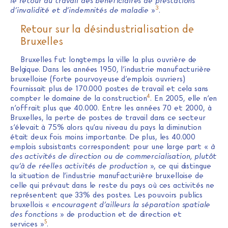
le retour au travail des bénéficiaires de prestations
3
d’invalidité et d’indemnités de maladie
»
.
Retour sur la désindustrialisation de
Bruxelles
Bruxelles fut longtemps la ville la plus ouvrière de
Belgique. Dans les années 1950, l’industrie manufacturière
bruxelloise (forte pourvoyeuse d’emplois ouvriers)
fournissait plus de 170.000 postes de travail et cela sans
4
compter le domaine de la construction
. En 2005, elle n’en
n’offrait plus que 40.000. Entre les années 70 et 2000, à
Bruxelles, la perte de postes de travail dans ce secteur
s’élevait à 75% alors qu’au niveau du pays la diminution
était deux fois moins importante. De plus, les 40.000
emplois subsistants correspondent pour une large part «
à
des activités de direction ou de commercialisation, plutôt
qu’à de réelles activités de production
», ce qui distingue
la situation de l’industrie manufacturière bruxelloise de
celle qui prévaut dans le reste du pays où ces activités ne
représentent que 33% des postes. Les pouvoirs publics
bruxellois «
encouragent d’ailleurs la séparation spatiale
des fonctions
» de production et de direction et
5
services »
.