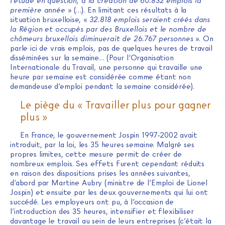
l’étude en question, à la création de 60.832 emplois la
première année
» (…). En limitant ces résultats à la
situation bruxelloise, «
32.818 emplois seraient créés dans
la Région et occupés par des Bruxellois et le nombre de
chômeurs bruxellois diminuerait de 26.767 personnes
». On
parle ici de vrais emplois, pas de quelques heures de travail
disséminées sur la semaine… (Pour l’Organisation
Internationale du Travail, une personne qui travaille une
heure par semaine est considérée comme étant non
demandeuse d’emploi pendant la semaine considérée).
Le piège du « Travailler plus pour gagner
plus »
En France, le gouvernement Jospin 1997-2002 avait
introduit, par la loi, les 35 heures semaine. Malgré ses
propres limites, cette mesure permit de créer de
nombreux emplois. Ses effets furent cependant réduits
en raison des dispositions prises les années suivantes,
d’abord par Martine Aubry (ministre de l’Emploi de Lionel
Jospin) et ensuite par les deux gouvernements qui lui ont
succédé. Les employeurs ont pu, à l’occasion de
l’introduction des 35 heures, intensifier et flexibiliser
davantage le travail au sein de leurs entreprises (c’était la