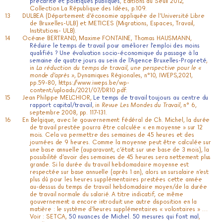
précarité et politiques publiques
, Editions du Seuil 2012,
Collection La République des Idées, p.109.
DULBEA (Département d’économie appliquée de l’Université Libre
de Bruxelles-ULB) et METICES (Migrations, Espaces, Travail,
Institutions- ULB).
Océane BERTRAND, Maxime FONTAINE, Thomas HAUSMANN,
Réduire le temps de travail pour améliorer l’emploi des moins
qualifiés ? Une évaluation socio-économique du passage à la
semaine de quatre jours au sein de l’Agence Bruxelles-Propreté
,
in
La réduction du temps de travail, une perspective pour le «
monde d’après »
, Dynamiques Régionales, n°10, IWEPS,2021,
pp.59-80,
https://www.iweps.be/wp-
content/uploads/2021/07/DR10.pdf
.
Jean Philippe MELCHIOR,
Le temps de travail toujours au centre du
rapport capital/travail
, in
Revue Les Mondes du Travail
, n° 6,
septembre 2008, pp. 117-131.
En Belgique, avec le gouvernement fédéral de Ch. Michel, la durée
de travail prestée pourra être calculée « en moyenne » sur 12
mois. Cela va permettre des semaines de 45 heures et des
journées de 9 heures. Comme la moyenne peut être calculée sur
une base annuelle (auparavant, c’était sur une base de 3 mois), la
possibilité d’avoir des semaines de 45 heures sera nettement plus
grande. Si la durée du travail hebdomadaire moyenne est
respectée sur base annuelle (après 1 an), alors un sursalaire n’est
plus dû pour les heures supplémentaires prestées cette année
au-dessus du temps de travail hebdomadaire moyen/de la durée
de travail normale du salarié. A titre indicatif, ce même
gouvernement a encore introduit une autre disposition en la
matière : le système d’heures supplémentaires « volontaires » …
Voir : SETCA,
50 nuances de Michel. 50 mesures qui font mal
,