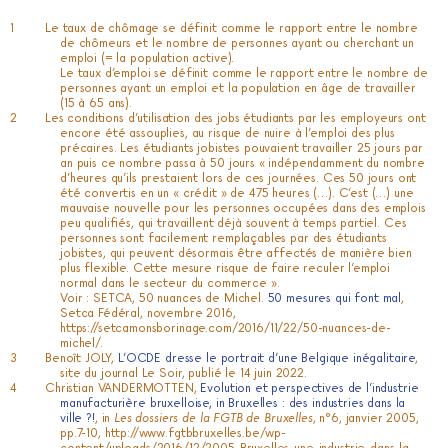
Le taux de chômage se définit comme le rapport entre le nombre
de chômeurs et le nombre de personnes ayant ou cherchant un
emploi (= la population active).
Le taux d’emploi se définit comme le rapport entre le nombre de
personnes ayant un emploi et la population en âge de travailler
(15 à 65 ans).
Les conditions d’utilisation des jobs étudiants par les employeurs ont
encore été assouplies, au risque de nuire à l’emploi des plus
précaires. Les étudiants jobistes pouvaient travailler 25 jours par
an puis ce nombre passa à 50 jours « indépendamment du nombre
d’heures qu’ils prestaient lors de ces journées. Ces 50 jours ont
été convertis en un « crédit » de 475 heures (…). C’est (…) une
mauvaise nouvelle pour les personnes occupées dans des emplois
peu qualifiés, qui travaillent déjà souvent à temps partiel. Ces
personnes sont facilement remplaçables par des étudiants
jobistes, qui peuvent désormais être affectés de manière bien
plus flexible. Cette mesure risque de faire reculer l’emploi
normal dans le secteur du commerce ».
Voir : SETCA, 50 nuances de Michel.
50 mesures qui font mal
,
Setca Fédéral, novembre 2016,
https://setcamonsborinage.com/2016/11/22/50-nuances-de-
michel/
.
Benoît JOLY,
L’OCDE dresse le portrait d’une Belgique inégalitaire
,
site du journal Le Soir, publié le 14 juin 2022.
Christian VANDERMOTTEN,
Evolution et perspectives de l’industrie
manufacturière bruxelloise, in Bruxelles : des industries dans la
ville ?!
, in
Les dossiers de la FGTB de Bruxelles
, n°6, janvier 2005,
pp.7-10,
http://www.fgtbbruxelles.be/wp-
content/uploads/2016/12/2005-Bruxelles-une-industrie-dans-la-