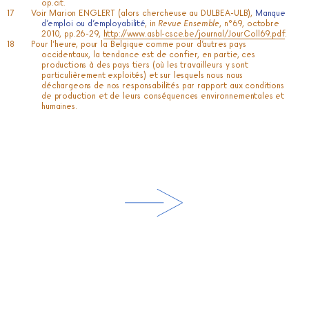
op.cit.
Voir Marion ENGLERT (alors chercheuse au DULBEA-ULB),
Manque
d’emploi ou d’employabilité
, in
Revue Ensemble
, n°69, octobre
2010, pp.26-29,
http://www.asbl-csce.be/journal/JourColl69.pdf
.
Pour l’heure, pour la Belgique comme pour d’autres pays
occidentaux, la tendance est de confier, en partie, ces
productions à des pays tiers (où les travailleurs y sont
particulièrement exploités) et sur lesquels nous nous
déchargeons de nos responsabilités par rapport aux conditions
de production et de leurs conséquences environnementales et
humaines.