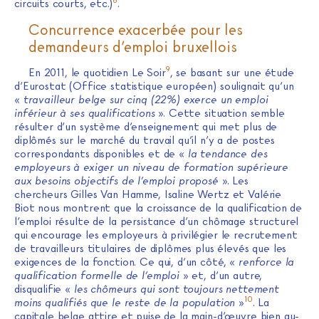
circuits courts, etc.)
.
Concurrence exacerbée pour les
demandeurs d’emploi bruxellois
9
En 2011, le quotidien Le Soir
, se basant sur une étude
d’Eurostat (Office statistique européen) soulignait qu’un
«
travailleur belge sur cinq (22%) exerce un emploi
inférieur à ses qualifications
». Cette situation semble
résulter d’un système d’enseignement qui met plus de
diplômés sur le marché du travail qu’il n’y a de postes
correspondants disponibles et de «
la tendance des
employeurs à exiger un niveau de formation supérieure
aux besoins objectifs de l’emploi proposé
». Les
chercheurs Gilles Van Hamme, Isaline Wertz et Valérie
Biot nous montrent que la croissance de la qualification de
l’emploi résulte de la persistance d’un chômage structurel
qui encourage les employeurs à privilégier le recrutement
de travailleurs titulaires de diplômes plus élevés que les
exigences de la fonction. Ce qui, d’un côté, «
renforce la
qualification formelle de l’emploi
» et, d’un autre,
disqualifie «
les chômeurs qui sont toujours nettement
10
moins qualifiés que le reste de la population
»
. La
capitale belge attire et puise de la main-d’œuvre bien au-