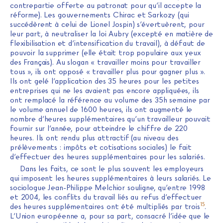
contrepartie offerte au patronat pour qu’il accepte la
réforme). Les gouvernements Chirac et Sarkozy (qui
succédèrent à celui de Lionel Jospin) s’évertuèrent, pour
leur part, à neutraliser la loi Aubry (excepté en matière de
flexibilisation et d’intensification du travail), à défaut de
pouvoir la supprimer (elle était trop populaire aux yeux
des Français). Au slogan « travailler moins pour travailler
tous », ils ont opposé « travailler plus pour gagner plus ».
Ils ont gelé l’application des 35 heures pour les petites
entreprises qui ne les avaient pas encore appliquées, ils
ont remplacé la référence au volume des 35h semaine par
le volume annuel de 1600 heures, ils ont augmenté le
nombre d’heures supplémentaires qu’un travailleur pouvait
fournir sur l’année, pour atteindre le chiffre de 220
heures. Ils ont rendu plus attractif (au niveau des
prélèvements : impôts et cotisations sociales) le fait
d’effectuer des heures supplémentaires pour les salariés.
Dans les faits, ce sont le plus souvent les employeurs
qui imposent les heures supplémentaires à leurs salariés. Le
sociologue Jean-Philippe Melchior souligne, qu’entre 1998
et 2004, les conflits du travail liés au refus d’effectuer
15
des heures supplémentaires ont été multipliés par trois
.
L’Union européenne a, pour sa part, consacré l’idée que le