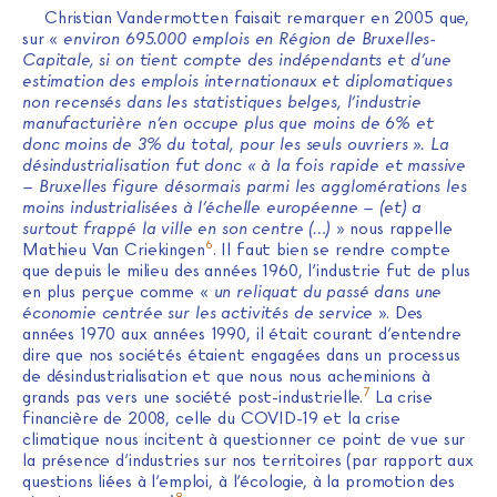
Christian Vandermotten faisait remarquer en 2005 que,
sur «
environ 695.000 emplois en Région de Bruxelles-
Capitale, si on tient compte des indépendants et d’une
estimation des emplois internationaux et diplomatiques
non recensés dans les statistiques belges, l’industrie
manufacturière n’en occupe plus que moins de 6% et
donc moins de 3% du total, pour les seuls ouvriers ». La
désindustrialisation fut donc « à la fois rapide et massive
– Bruxelles figure désormais parmi les agglomérations les
moins industrialisées à l’échelle européenne – (et) a
surtout frappé la ville en son centre (…)
» nous rappelle
6
Mathieu Van Criekingen
. Il faut bien se rendre compte
que depuis le milieu des années 1960, l’industrie fut de plus
en plus perçue comme «
un reliquat du passé dans une
économie centrée sur les activités de service
». Des
années 1970 aux années 1990, il était courant d’entendre
dire que nos sociétés étaient engagées dans un processus
de désindustrialisation et que nous nous acheminions à
7
grands pas vers une société post-industrielle.
La crise
financière de 2008, celle du COVID-19 et la crise
climatique nous incitent à questionner ce point de vue sur
la présence d’industries sur nos territoires (par rapport aux
questions liées à l’emploi, à l’écologie, à la promotion des
8