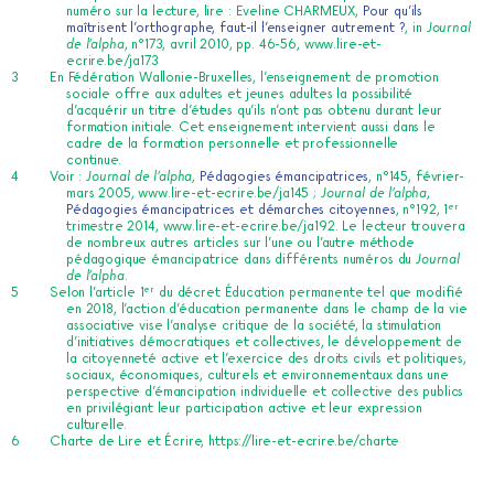
numéro sur la lecture, lire : Eveline CHARMEUX,
Pour qu’ils
maîtrisent l’orthographe, faut-il l’enseigner autrement ?
, in
Journal
de l’alpha
, n°173, avril 2010, pp. 46-56, www.lire-et-
ecrire.be/ja173
En Fédération Wallonie-Bruxelles, l’enseignement de promotion
sociale offre aux adultes et jeunes adultes la possibilité
d’acquérir un titre d’études qu’ils n’ont pas obtenu durant leur
formation initiale. Cet enseignement intervient aussi dans le
cadre de la formation personnelle et professionnelle
continue.
Voir :
Journal de l’alpha
,
Pédagogies émancipatrices
, n°145, février-
mars 2005, www.lire-et-ecrire.be/ja145 ;
Journal de l’alpha
,
er
Pédagogies émancipatrices et démarches citoyennes
, n°192, 1
trimestre 2014, www.lire-et-ecrire.be/ja192. Le lecteur trouvera
de nombreux autres articles sur l’une ou l’autre méthode
pédagogique émancipatrice dans différents numéros du
Journal
de l’alpha
.
er
Selon l’article 1
du décret Éducation permanente tel que modifié
en 2018, l’action d’éducation permanente dans le champ de la vie
associative vise l’analyse critique de la société, la stimulation
d’initiatives démocratiques et collectives, le développement de
la citoyenneté active et l’exercice des droits civils et politiques,
sociaux, économiques, culturels et environnementaux dans une
perspective d’émancipation individuelle et collective des publics
en privilégiant leur participation active et leur expression
culturelle.
Charte de Lire et Écrire,
https://lire-et-ecrire.be/charte