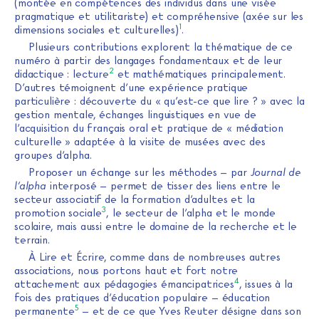
(montée en compétences des individus dans une visée
pragmatique et utilitariste) et compréhensive (axée sur les
1
dimensions sociales et culturelles)
.
Plusieurs contributions explorent la thématique de ce
numéro à partir des langages fondamentaux et de leur
2
didactique : lecture
et mathématiques principalement.
D’autres témoignent d’une expérience pratique
particulière : découverte du « qu’est-ce que lire ? » avec la
gestion mentale, échanges linguistiques en vue de
l’acquisition du français oral et pratique de « médiation
culturelle » adaptée à la visite de musées avec des
groupes d’alpha.
Proposer un échange sur les méthodes – par
Journal de
l’alpha
interposé – permet de tisser des liens entre le
secteur associatif de la formation d’adultes et la
3
promotion sociale
, le secteur de l’alpha et le monde
scolaire, mais aussi entre le domaine de la recherche et le
terrain.
À Lire et Écrire, comme dans de nombreuses autres
associations, nous portons haut et fort notre
4
attachement aux pédagogies émancipatrices
, issues à la
fois des pratiques d’éducation populaire – éducation
5
permanente
– et de ce que Yves Reuter désigne dans son