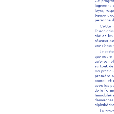
Ce program
logement de
loyer, res
équipe d’a
personne da
Cette m
l’associati
abri et les
réseaux ass
une réinser
Je reste
que notre 
qu’ensembl
surtout de
ma pratiqu
première re
conseil et 
avec les pa
de la form
Immobilière
démarches 
alphabétisa
Le trava