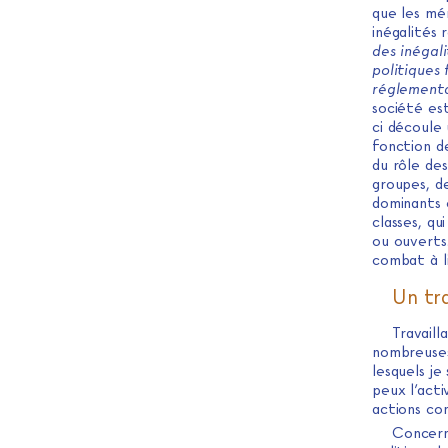
que les mé
inégalités 
des inégal
politiques
réglementa
société est
ci découle 
fonction de
du rôle des
groupes, de
dominants e
classes, qu
ou ouverts.
combat à li
Un tr
Travaill
nombreuses 
lesquels je
peux l’act
actions con
Concerna