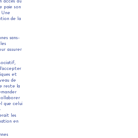
n accès au
re paie son
. Une
tion de la
nnes sans-
les
our assurer
ociatif,
d’accepter
iques et
iveau de
e reste la
demander
collaborer
el que celui
e
rait les
mation en
onnes