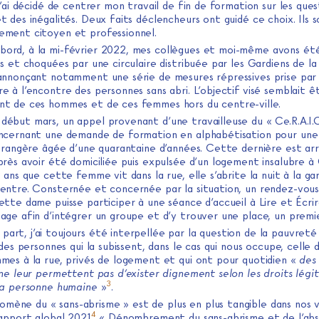
J’ai décidé de centrer mon travail de fin de formation sur les ques
 des inégalités. Deux faits déclencheurs ont guidé ce choix. Ils so
ment citoyen et professionnel.
abord, à la mi-février 2022, mes collègues et moi-même avons ét
s et choquées par une circulaire distribuée par les Gardiens de la
annonçant notamment une série de mesures répressives prise par 
 à l’encontre des personnes sans abri. L’objectif visé semblait ê
t de ces hommes et de ces femmes hors du centre-ville.
 début mars, un appel provenant d’une travailleuse du « Ce.R.A.I.C
ncernant une demande de formation en alphabétisation pour un
étrangère âgée d’une quarantaine d’années. Cette dernière est arr
rès avoir été domiciliée puis expulsée d’un logement insalubre à 
 ans que cette femme vit dans la rue, elle s’abrite la nuit à la ga
entre. Consternée et concernée par la situation, un rendez-vous 
ette dame puisse participer à une séance d’accueil à Lire et Écr
age afin d’intégrer un groupe et d’y trouver une place, un premi
part, j’ai toujours été interpellée par la question de la pauvreté
 des personnes qui la subissent, dans le cas qui nous occupe, cell
mes à la rue, privés de logement et qui ont pour quotidien «
des
 ne leur permettent pas d’exister dignement selon les droits légi
3
la personne humaine
»
.
mène du « sans-abrisme » est de plus en plus tangible dans nos vi
4
rapport global 2021
« Dénombrement du sans-abrisme et de l’ab