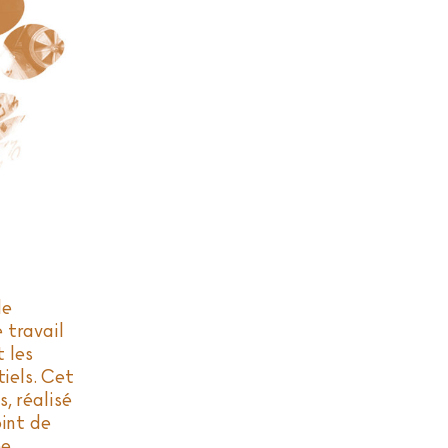
de
e travail
 les
iels. Cet
s, réalisé
int de
ne