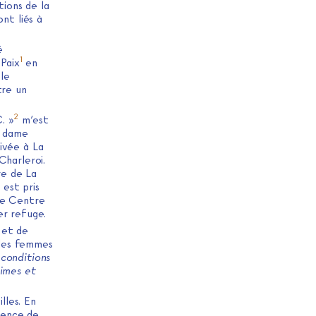
tions de la
nt liés à
é
1
 Paix
en
le
tre un
2
. »
m’est
e dame
ivée à La
Charleroi.
re de La
est pris
ire Centre
er refuge.
 et de
e des femmes
 conditions
times et
lles. En
sence de