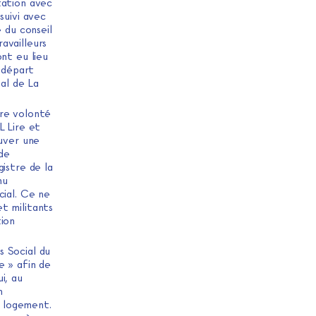
tation avec
suivi avec
 du conseil
availleurs
nt eu lieu
e départ
nal de La
tre volonté
L Lire et
ouver une
 de
istre de la
nu
cial. Ce ne
t militants
tion
s Social du
e » afin de
ui, au
n
 logement.