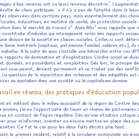
7
nages à bas revenus ont vu leurs revenus décroitre
. L’augmentat
résulte de choix politiques : «
Il n’y a pas de fatalité dans la hau
ités observées dans certains pays, mais essentiellement des choi
 fiscales, éducatives, en matière de santé, de protection sociale
8
9
tion dans le marché du travail
»
. Alain Bihr
nous rappelle que 
 constituée d’individus qui interagissent selon des rapports sociau
une division de la société en classes sociales. Celles-ci sont déte
s biens matériels (capitaux, patrimoine familial, salaires etc.), du
 individus. A la suite de quoi s’installe une hiérarchie entre ces di
s rapports de domination et d’exploitation. L’ordre social se divi
t dominés, en possédants et «exploités». Dès lors, le principe de
i est sous-jacent, devient permanent et se traduit par des conflit
 La question de la répartition des richesses et des inégalités est
vrer au quotidien dans une société où le capitalisme domine.
avail en réseau, des pratiques d’éducation popul
ant et militant dans le milieu associatif de la région du Centre de
années, j’ai eu l’opportunité de tisser un réseau de partenaires 
 suis en contact de façon régulière. Dès qu’une situation critique a
iver pour m’informer, orienter ou encore mettre en place des syne
crètes. Ce fut le cas pour les deux faits décrits plus haut.
nt le premier incident, relatif à la circulaire communale vis-à-vis