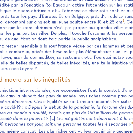
édité par la Fondation Roi Baudouin attire l’attention sur les stati
 que le « sans-abrisme » et « l’absence de chez soi » sont en a
près tous les pays d’Europe. Et en Belgique, près d’un adulte sans
5
soi dénombré sur cinq est un jeune adulte entre 18 et 25 ans
. Ce
ore que le «sans-abrisme» n’est pas propre aux grandes villes mais 
si les plus petites villes. De plus, il touche fortement les person
au de qualification dont fait partie le public analphabète.
 rester insensible à la souffrance vécue par ces hommes et c
plus nombreux, privés des besoins les plus élémentaires : un lieu 
 laver, user de commodités, se restaurer, etc. Pourquoi notre soc
lle de telles disparités, de telles inégalités, une telle injustice vi
e ses concitoyens ?
d macro sur les inégalités
nisations internationales, des économistes font le constat d’une
tés dans la plupart des pays du monde, pays riches comme pays pa
nières décennies. Ces inégalités se sont encore accentuées suite 
e covid-19 : «
Depuis le début de la pandémie, la fortune des d
ches au monde a doublé, tandis que plus de 160 millions de perso
asculé dans la pauvreté
[…]
Les inégalités contribueraient à la m
00 personnes par jour, soit une personne toutes les 4 secondes
»
pe, même constat. Les plus riches ont vu leur patrimoine augmen