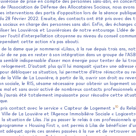
louviéroise de prise en compte des personnes sans-abri, en concer
 de l’Association de Défense des Allocataires Sociaux, nous avons 
es interventions des partis d’opposition lors de la séance publique
u 28 février 2022. Ensuite, des contacts ont été pris avec des tr
s sociaux en charge des personnes sans abri. Enfin, des échanges o
iliser les Louviérois et Louviéroises de notre entourage. L’idée d
liser l’outil d’interpellation citoyenne au niveau du conseil commu
cependant cette action n’a pas abouti.
 de la dame que je nommerai «Lilas», à la rue depuis trois ans, no
sûr de ne pas en rester à son intégration dans un groupe de l’ASB
m’a semblé indispensable d’axer mon énergie pour tenter de lui tr
 relogement. D’autant plus qu’il lui manquait «juste» une adresse
our débloquer sa situation, lui permettre d’être réinscrite au reg
de la Ville de La Louvière, à partir de là, ouvrir son droit au reve
on sociale, le RIS, sésame nécessaire pour obtenir un logement so
ns mal et sans avoir activé de nombreux contacts professionnels e
ls j’aurais été totalement impuissante pour résoudre cette situa
que.
10
si pris contact avec le service « Capteur de Logement »
du Relai
 Ville de La Louvière et l’Agence Immobilière Sociale « Logicentr
la situation de Lilas. J’ai pu passer le relais à ces professionnels q
programme « Housing First », ont permis à Lilas de bénéficier d’u
t adéquat après ces années passées à la rue et de retrouver un