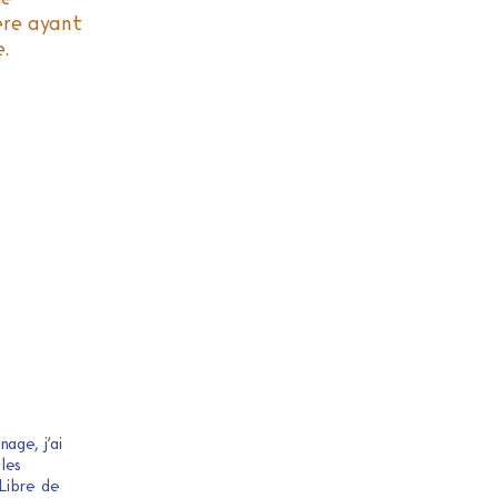
ère ayant
.
age, j’ai
les
Libre de