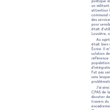
politique 
un militant
attention l
communal d
des service
pour sensib
était d’uti
Louvière, 
Au sujet
était bien 
Écrire. Il 
solution de
référence p
population 
d’intégrati
fut pas sa
sans lesque
problémati
J’ai ain
CPAS de la
discuter de 
travers du 
encadremen