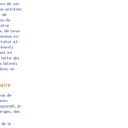
ion de ces
sse extrême
x de
 ou de
notre
x, de ceux-
rminées en
 statut et
fférents
sant en
 lutte des
s latents
 donc un
aire
puis de
avec
pparait, je
rgies, des
 de la