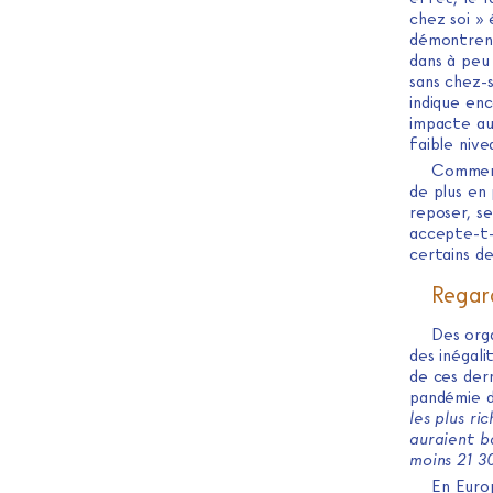
chez soi » 
démontrent
dans à peu 
sans chez-
indique enc
impacte aus
faible nive
Comment
de plus en 
reposer, se
accepte-t-e
certains d
Regar
Des orga
des inégali
de ces der
pandémie d
les plus ri
auraient b
moins 21 3
En Euro