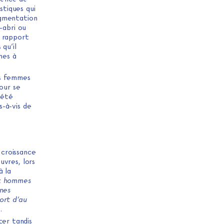
stiques qui
ugmentation
-abri ou
 rapport
qu’il
nes à
es femmes
pour se
iété
s-à-vis de
 croissance
uvres, lors
à la
ix hommes
nnes
ort d’au
6
.
ter tandis