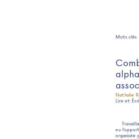
Mots clés
Comb
alpha
assoc
Nathalie R
Lire et Éc
Travail
eu l’oppor
organisée 