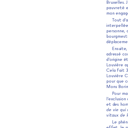
Bruxelles. 
pauvreté et
mon engage
Tout d’
interpellée
personne, 
bourgmestre
déplacemen
Ensuite,
adressé co
d’origine 
Louvière ap
Cela fait 3
Louvière C
pour que c
Mons Borin
Pour ma 
l’exclusion
et des hom
de vie qui
vitaux de 
Le phéno
effet, le 