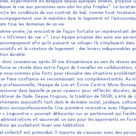
me, expérimenté en Belgique depuis quelques années, propose u
11
puis la rue aux personnes sans-abri les plus fragiles
. Le locatai
pecte les conditions de son contrat de bail, comme tout locataire
ccompagnement vise le maintien dans le logement et l’autonomisa
ns tous les domaines de sa vie.
ême année, j’ai rencontré de façon fortuite un représentant de
12
on « Infirmiers de rue »
. Leur équipe propose des soins aux perso
 accompagnent afin qu’ils puissent se reloger. Ils s’impliquent dans 
ociatifs et la création de logement ; des leviers indispensables p
tion durable.
 donc convaincue, après 30 ans d’expérience au sein du réseau ass
force se révèle dans notre façon de travailler en collaboration, 
e nous sommes plus forts pour résoudre des situations problémat
 se faire confiance en reconnaissant nos complémentarités. Au n
e professionnelle, l’équipe de Lire et Écrire Centre Mons Borinag
ssource dans laquelle je peux «puiser» pour réfléchir, discuter, 
obtenir de l’aide. Depuis toujours, la tradition de l’ASBL a été de 
rtenaires associatifs tant dans le domaine social, juridique, cultur
ation socioprofessionnelle. Une première rencontre avec l’Agenc
 « Logicentre » pourrait déboucher sur un partenariat qui facilite
administratives et assurerait un suivi pour les apprenants en for
tion qui souhaitent louer une habitation.
il collectif est primordial. Il importe de s’associer avec des pers