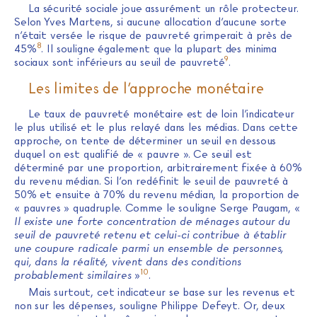
La sécurité sociale joue assurément un rôle protecteur.
Selon Yves Martens, si aucune allocation d’aucune sorte
n’était versée le risque de pauvreté grimperait à près de
8
45%
. Il souligne également que la plupart des minima
9
sociaux sont inférieurs au seuil de pauvreté
.
Les limites de l’approche monétaire
Le taux de pauvreté monétaire est de loin l’indicateur
le plus utilisé et le plus relayé dans les médias. Dans cette
approche, on tente de déterminer un seuil en dessous
duquel on est qualifié de « pauvre ». Ce seuil est
déterminé par une proportion, arbitrairement fixée à 60%
du revenu médian. Si l’on redéfinit le seuil de pauvreté à
50% et ensuite à 70% du revenu médian, la proportion de
« pauvres » quadruple. Comme le souligne Serge Paugam, «
Il existe une forte concentration de ménages autour du
seuil de pauvreté retenu et celui-ci contribue à établir
une coupure radicale parmi un ensemble de personnes,
qui, dans la réalité, vivent dans des conditions
10
probablement similaires
»
.
Mais surtout, cet indicateur se base sur les revenus et
non sur les dépenses, souligne Philippe Defeyt. Or, deux