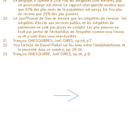
En Belgique, il culmine à 25%. Plus les inégalités sont élevées, plus
ce pourcentage est élevé. Le rapport interquartile montre aussi
que 20% des plus aisés de la population ont perçu 3,6 fois plus
de revenu que 20% des plus pauvres.
Le coefficient de Gini ne mesure que les inégalités de revenus : les
inégalités d’accès aux services publics et les inégalités de
patrimoine ne sont pas prises en compte. Les plus pauvres ne
font pas partie de l’échantillon de l’enquête comme nous l’avons
vu et y sont donc sous-représentés.
François GHESQUIERES, Joël GIRES, op.cit, p.7
Voir l’article de Daniel Flinker sur les liens entre l’analphabétisme et
la pauvreté dans ce numéro, pp. 28-34.
François GHESQUIERE, Joël GIRES, op.cit, p.12.