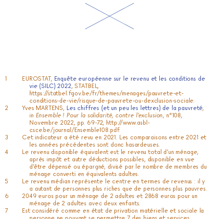
EUROSTAT,
Enquête européenne sur le revenu et les conditions de
vie (SILC) 2022
, STATBEL,
https://statbel.fgov.be/fr/themes/menages/pauvrete-et-
conditions-de-vie/risque-de-pauvrete-ou-dexclusion-sociale
.
Yves MARTENS,
Les chiffres (et un peu les lettres) de la pauvreté
,
in
Ensemble ! Pour la solidarité, contre l’exclusion
, n°108,
Novembre 2022, pp. 69-72,
http://www.asbl-
csce.be/journal/Ensemble108.pdf
.
Cet indicateur a été revu en 2021. Les comparaisons entre 2021 et
les années précédentes sont donc hasardeuses.
Le revenu disponible équivalent est le revenu total d’un ménage,
après impôt et autre déductions possibles, disponible en vue
d’être dépensé ou épargné, divisé par le nombre de membres du
ménage converti en équivalents adultes.
Le revenu médian représente le centre en termes de revenus : il y
a autant de personnes plus riches que de personnes plus pauvres.
2049 euros pour un ménage de 2 adultes et 2868 euros pour un
ménage de 2 adultes avec deux enfants.
Est considéré comme en état de privation matérielle et sociale la
personne ne pouvant se permettre 7 des biens et services