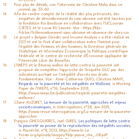
Pour plus de détails, voir l’interview de Christine Mahy dans ce
journal, pp. 55-60.
Afin de rendre compte de la réalité des plus précarisés, des
enquêtes de dénombrement du sans-abrisme ont été lancées par
la Fondation Roi Baudouin en collaboration avec l’UCLouvain
CIRTES et le Lucas KU Leuven. Voir :
https://kbs-
frb.be/fr/denombrement-sans-abrisme-et-absence-de-chez-soi
.
Le projet «
Belgian Gender and Income Analysis
» a été réalisé en
2011 et est le fruit d’une collaboration entre l’Institut pour
l’égalité des femmes et des hommes, la Direction générale de
Statistique et Information Économique, la Politique scientifique
fédérale et le centre de recherche d’Économie appliquée de
l’Université Libre de Bruxelles
L’IWEPS et le Réseau wallon de lutte contre la pauvreté ont
proposé de compléter l’approche de l’enquête SILC par des
indicateurs portant sur l’inégalité d’accès aux droits
fondamentaux. Voir : Anne-Catherine GUIO, Christine MAHY,
Regards sur la pauvreté et les inégalités en Wallonie
, in
Working
Paper de l’IWEPS
, n°16, Septembre 2013,
https://www.iweps.be/publication/regards-pauvrete-inegalites-
wallonie/
.
Claire AUZURET,
La mesure de la pauvreté, approches et enjeux
socioéconomiques
, in
Interrogations
, n°28, Juin 2019,
https://www.revue-interrogations.org/La-mesure-de-la-pauvrete-
approches
.
François GHESQUIERES, Joël GIRES,
Les politiques de lutte contre
la pauvreté au prisme de la reproduction des inégalités sociales
,
in
Pauvérité
, n°8, 2013,
https://www.le-Le
forum.org/uploads/images/fblp-pauve_rite_-08.pdf
.