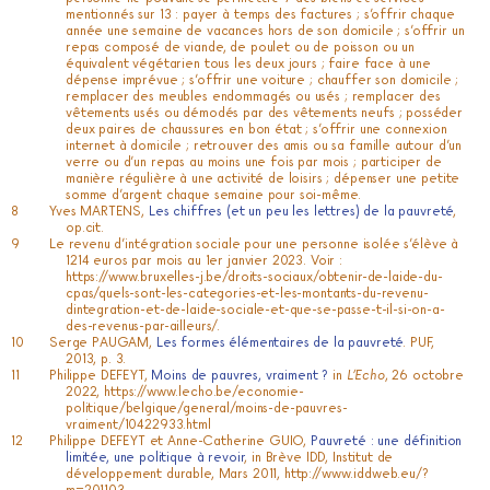
mentionnés sur 13 : payer à temps des factures ; s’offrir chaque
année une semaine de vacances hors de son domicile ; s’offrir un
repas composé de viande, de poulet ou de poisson ou un
équivalent végétarien tous les deux jours ; faire face à une
dépense imprévue ; s’offrir une voiture ; chauffer son domicile ;
remplacer des meubles endommagés ou usés ; remplacer des
vêtements usés ou démodés par des vêtements neufs ; posséder
deux paires de chaussures en bon état ; s’offrir une connexion
internet à domicile ; retrouver des amis ou sa famille autour d’un
verre ou d’un repas au moins une fois par mois ; participer de
manière régulière à une activité de loisirs ; dépenser une petite
somme d’argent chaque semaine pour soi-même.
Yves MARTENS,
Les chiffres (et un peu les lettres) de la pauvreté
,
op.cit.
Le revenu d’intégration sociale pour une personne isolée s’élève à
1214 euros par mois au 1er janvier 2023. Voir :
https://www.bruxelles-j.be/droits-sociaux/obtenir-de-laide-du-
cpas/quels-sont-les-categories-et-les-montants-du-revenu-
dintegration-et-de-laide-sociale-et-que-se-passe-t-il-si-on-a-
des-revenus-par-ailleurs/
.
Serge PAUGAM,
Les formes élémentaires de la pauvreté
. PUF,
2013, p. 3.
Philippe DEFEYT,
Moins de pauvres, vraiment ?
in
L’Echo
, 26 octobre
2022,
https://www.lecho.be/economie-
politique/belgique/general/moins-de-pauvres-
vraiment/10422933.html
Philippe DEFEYT et Anne-Catherine GUIO,
Pauvreté : une définition
limitée, une politique à revoir
, in Brève IDD, Institut de
développement durable, Mars 2011,
http://www.iddweb.eu/?
m=201103
.