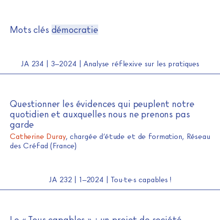
Journal de l'alpha
Skip
Mots clés
démocratie
to
content
JA 234 | 3–2024 | Analyse réflexive sur les pratiques
Questionner les évidences qui peuplent notre
quotidien et auxquelles nous ne prenons pas
garde
Catherine Duray
, chargée d’étude et de formation, Réseau
des Créfad (France)
JA 232 | 1–2024 | Tou·te·s capables !
Le « Tous capables » : un projet de société