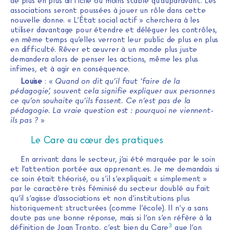
de plus en plus difficile ou moins stable qu’auparavant. Les
associations seront poussées à jouer un rôle dans cette
nouvelle donne. « L’État social actif » cherchera à les
utiliser davantage pour étendre et déléguer les contrôles,
en même temps qu’elles verront leur public de plus en plus
en difficulté. Rêver et œuvrer à un monde plus juste
demandera alors de penser les actions, même les plus
infimes, et à agir en conséquence.
Louise
: «
Quand on dit qu’il faut ‘faire de la
pédagogie’, souvent cela signifie expliquer aux personnes
ce qu’on souhaite qu’ils fassent. Ce n’est pas de la
pédagogie. La vraie question est : pourquoi ne viennent-
ils pas ?
»
Le Care au cœur des pratiques
En arrivant dans le secteur, j’ai été marquée par le soin
et l’attention portée aux apprenant.es. Je me demandais si
ce soin était théorisé, ou s’il s’expliquait « simplement »
par le caractère très féminisé du secteur doublé au fait
qu’il s’agisse d’associations et non d’institutions plus
historiquement structurées (comme l’école). Il n’y a sans
doute pas une bonne réponse, mais si l’on s’en réfère à la
3
définition de Joan Tronto, c’est bien du Care
que l’on