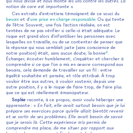
qui nous divise et nous monte les uns contre les autres. La
notion de care est importante
».
Ces extraits d’entretiens témoignent de ce souci du
besoin
et d’
une prise en charge responsable
. Ou qui tente
de l’être. Souvent, une fois l’action réalisée, on est
tentées de ne pas vérifier si celle-ci était adéquate. Le
risque est grand alors d’infantiliser les personnes avec
lesquelles on travaille, ou de se contenter de penser que
la réponse qui nous semblait juste (sans conscience de
4
notre position) était, sans aucun doute, la bonne
.
Échanger, écouter humblement, s’inquiéter et chercher à
comprendre si ce que l’on a mis en œuvre correspond aux
besoins, cela demande de travailler sur un fil : entre
égalité souhaitée et pensée, et rôle attribué. À trop
vouloir être aux autres, à vouloir soutenir, depuis une
autre position, il y a le risque de faire trop, de faire plus
que ce qui est réellement émancipateur.
Sophie
raconte, à ce propos, avoir voulu héberger une
apprenante : «
En fait, elle avait surtout besoin que je lui
prépare ses exercices parce qu’elle allait bientôt revenir
et se sortir de ses problèmes. Elle avait besoin de savoir
que je serais là. Cette expérience m’a permis de
comprendre ma place, de me situer par rapport aux