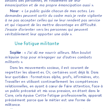
besoins des personnes, et finalement de leur
émancipation et de ma propre émancipation aussi
».
Nour
: «
Le public guide chacun de mes actes. Les
demandes peuvent sortir du cadre mais je reste vigilante
à ne pas accepter celles qui ne leur rendent pas service
et qui risquent de les mettre davantage en difficulté.
J’essaie d’orienter vers les personnes qui peuvent
véritablement leur apporter une aide
».
Une fatigue militante
Sophie
: «
J’ai dû me nourrir ailleurs. Mon boulot
m’épuise trop pour m’engager sur d’autres combats
militants
».
Dans les mouvements sociaux, il est courant de
regretter les absent·es. Or, certain·es sont déjà là. Dans
leur quotidien : formatrices alpha, profs, infirmières, etc.
Travailler en utilisant continuellement les compétences
relationnelles, en ayant à cœur de faire attention, face à
un public précarisé et mis sous pression, en étant dans le
Care, cela épuise. Cette fatigue professionnelle, apparait
précisément parce que le métier est une forme de
militance.