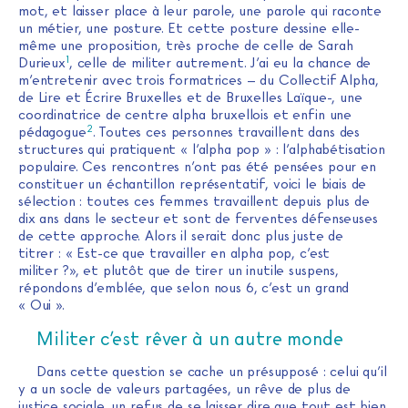
mot, et laisser place à leur parole, une parole qui raconte
un métier, une posture. Et cette posture dessine elle-
même une proposition, très proche de celle de Sarah
1
Durieux
, celle de militer autrement. J’ai eu la chance de
m’entretenir avec trois formatrices – du Collectif Alpha,
de Lire et Écrire Bruxelles et de Bruxelles Laïque-, une
coordinatrice de centre alpha bruxellois et enfin une
2
pédagogue
. Toutes ces personnes travaillent dans des
structures qui pratiquent « l’alpha pop » : l’alphabétisation
populaire. Ces rencontres n’ont pas été pensées pour en
constituer un échantillon représentatif, voici le biais de
sélection : toutes ces femmes travaillent depuis plus de
dix ans dans le secteur et sont de ferventes défenseuses
de cette approche. Alors il serait donc plus juste de
titrer : « Est-ce que travailler en alpha pop, c’est
militer ?», et plutôt que de tirer un inutile suspens,
répondons d’emblée, que selon nous 6, c’est un grand
« Oui ».
Militer c’est rêver à un autre monde
Dans cette question se cache un présupposé : celui qu’il
y a un socle de valeurs partagées, un rêve de plus de
justice sociale, un refus de se laisser dire que tout est bien