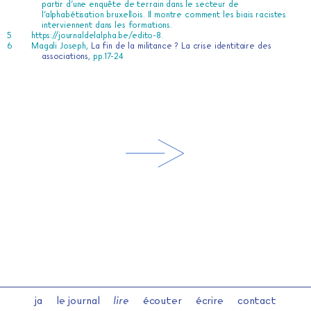
partir d’une enquête de terrain dans le secteur de
l’alphabétisation bruxellois. Il montre comment les biais racistes
interviennent dans les formations.
https://journaldelalpha.be/edito-8
.
Magali Joseph,
La fin de la militance ? La crise identitaire des
associations
, pp.17-24
ja
le journal
lire
écouter
écrire
contact