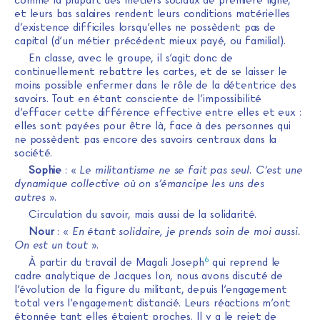
comme la plupart des métiers sociaux de première ligne,
et leurs bas salaires rendent leurs conditions matérielles
d’existence difficiles lorsqu’elles ne possèdent pas de
capital (d’un métier précédent mieux payé, ou familial).
En classe, avec le groupe, il s’agit donc de
continuellement rebattre les cartes, et de se laisser le
moins possible enfermer dans le rôle de la détentrice des
savoirs. Tout en étant consciente de l’impossibilité
d’effacer cette différence effective entre elles et eux :
elles sont payées pour être là, face à des personnes qui
ne possèdent pas encore des savoirs centraux dans la
société.
Sophie
: «
Le militantisme ne se fait pas seul. C’est une
dynamique collective où on s’émancipe les uns des
autres
».
Circulation du savoir, mais aussi de la solidarité.
Nour
: «
En étant solidaire, je prends soin de moi aussi.
On est un tout
».
6
À partir du travail de Magali Joseph
qui reprend le
cadre analytique de Jacques Ion, nous avons discuté de
l’évolution de la figure du militant, depuis l’engagement
total vers l’engagement distancié. Leurs réactions m’ont
étonnée tant elles étaient proches. Il y a le rejet de