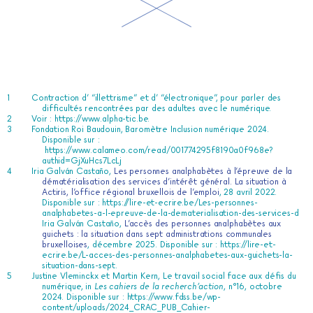
Contraction d’ “illettrisme” et d’ “électronique”, pour parler des
difficultés rencontrées par des adultes avec le numérique.
Voir :
https://www.alpha-tic.be
.
Fondation Roi Baudouin, Baromètre Inclusion numérique 2024.
Disponible sur :
https://www.calameo.com/read/001774295f8190a0f968e?
authid=GjXuHcs7LcLj
Iria Galván Castaño,
Les personnes analphabètes à l’épreuve de la
dématérialisation des services d’intérêt général. La situation à
Actiris, l’office régional bruxellois de l’emploi
, 28 avril 2022.
Disponible sur :
https://lire-et-ecrire.be/Les-personnes-
analphabetes-a-l-epreuve-de-la-dematerialisation-des-services-d
Iria Galván Castaño
,
L’accès des personnes analphabètes aux
guichets : la situation dans sept administrations communales
bruxelloises
, décembre 2025. Disponible sur :
https://lire-et-
ecrire.be/L-acces-des-personnes-analphabetes-aux-guichets-la-
situation-dans-sept
.
Justine Vleminckx et Martin Kern, Le travail social face aux défis du
numérique, in
Les cahiers de la recherch’action
, n°16, octobre
2024. Disponible sur :
https://www.fdss.be/wp-
content/uploads/2024_CRAC_PUB_Cahier-