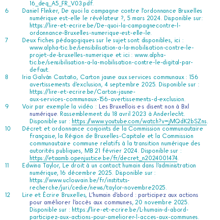
16_deq_A5_FR_V03.pdf
.
Daniel Flinker, De quoi la campagne contre l’ordonnance Bruxelles
numérique est-elle le révélateur ?, 5 mars 2024. Disponible sur:
https://lire-et-ecrire.be/De-quoi-la-campagnecontre-l-
ordonnance-Bruxelles-numerique-est-elle-le
.
Deux fiches pédagogiques sur le sujet sont disponibles, ici :
www.alpha-tic.be/sensibilisation-a-la-mobilisation-contre-le-
projet-de-bruxelles-numerique
et ici :
www.alpha-
tic.be/sensibilisation-a-la-mobilisation-contre-le-digital-par-
defaut
.
Iria Galván Castaño, Carton jaune aux services communaux : 156
avertissements d’exclusion, 4 septembre 2025. Disponible sur :
https://lire-et-ecrire.be/Carton-jaune-
aux-services-communaux-156-avertissements-d-exclusion
.
Voir par exemple la vidéo :
Les Bruxellois·e·s disent non à Bxl
numérique
. Rassemblement du 18 avril 2023 à Anderlecht.
Disponible sur :
https://www.youtube.com/watch?v=jMQdK2bSZns
.
Décret et ordonnance conjoints de la Commission communautaire
française, la Région de Bruxelles-Capitale et la Commission
communautaire commune relatifs à la transition numérique des
autorités publiques, MB 21 février 2024. Disponible sur :
https://etaamb.openjustice.be/fr/decret_n2024001474
.
Edwina Taylor, Le droit à un contact humain dans l’administration
numérique, 16 décembre 2025. Disponible sur :
https://www.uclouvain.be/fr/instituts-
recherche/juri/cedie/news/taylor-novembre2025
.
Lire et Écrire Bruxelles,
L’humain d’abord : participez aux actions
pour améliorer l’accès aux communes
, 20 novembre 2025.
Disponible sur :
https://lire-et-ecrire.be/L-humain-d-abord-
participez-aux-actions-pour-ameliorer-l-acces-aux-communes
.