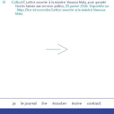
Collectif,
Lettre ouverte à la ministre Vanessa Matz, pour garantir
l’accès humain aux services publics
, 28 janvier 2026. Disponible sur
:
https://lire-et-ecrire.be/Lettre-ouverte-a-la-ministre-Vanessa-
Matz
.
ja
le journal
lire
écouter
écrire
contact