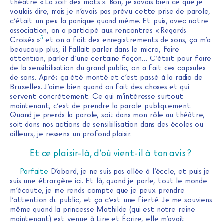
théâtre « La soif des mots ». Bon, je savais bien ce que je
voulais dire, mais je n’avais pas prévu cette prise de parole,
c’était un peu la panique quand même. Et puis, avec notre
association, on a participé aux rencontres « Regards
5
Croisés »
et on a fait des enregistrements de sons, ça m’a
beaucoup plus, il fallait parler dans le micro, faire
attention, parler d’une certaine façon… C’était pour faire
de la sensibilisation du grand public, on a fait des capsules
de sons. Après ça été monté et c’est passé à la radio de
Bruxelles. J’aime bien quand on fait des choses et qui
servent concrètement. Ce qui m’intéresse surtout
maintenant, c’est de prendre la parole publiquement.
Quand je prends la parole, soit dans mon rôle au théâtre,
soit dans nos actions de sensibilisation dans des écoles ou
ailleurs, je ressens un profond plaisir.
Et ce plaisir-là, d’où vient-il à ton avis ?
Parfaite
D’abord, je ne suis pas allée à l’école, et puis je
suis une étrangère ici. Et là, quand je parle, tout le monde
m’écoute, je me rends compte que je peux prendre
l’attention du public, et ça c’est une fierté. Je me souviens
même quand la princesse Mathilde (qui est notre reine
maintenant) est venue à Lire et Écrire, elle m’avait