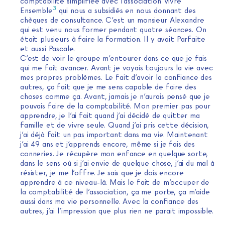
comptabilité simplifiée avec l’association Vivre
3
Ensemble
qui nous a subsidiés en nous donnant des
chèques de consultance. C’est un monsieur Alexandre
qui est venu nous former pendant quatre séances. On
était plusieurs à faire la formation. Il y avait Parfaite
et aussi Pascale.
C’est de voir le groupe m’entourer dans ce que je fais
qui me fait avancer. Avant je voyais toujours la vie avec
mes propres problèmes. Le fait d’avoir la confiance des
autres, ça fait que je me sens capable de faire des
choses comme ça. Avant, jamais je n’aurais pensé que je
pouvais faire de la comptabilité. Mon premier pas pour
apprendre, je l’ai fait quand j’ai décidé de quitter ma
famille et de vivre seule. Quand j’ai pris cette décision,
j’ai déjà fait un pas important dans ma vie. Maintenant
j’ai 49 ans et j’apprends encore, même si je fais des
conneries. Je récupère mon enfance en quelque sorte,
dans le sens où si j’ai envie de quelque chose, j’ai du mal à
résister, je me l’offre. Je sais que je dois encore
apprendre à ce niveau-là. Mais le fait de m’occuper de
la comptabilité de l’association, ça me porte, ça m’aide
aussi dans ma vie personnelle. Avec la confiance des
autres, j’ai l’impression que plus rien ne parait impossible.