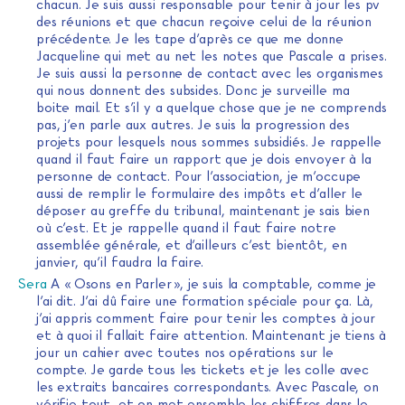
chacun. Je suis aussi responsable pour tenir à jour les pv
des réunions et que chacun reçoive celui de la réunion
précédente. Je les tape d’après ce que me donne
Jacqueline qui met au net les notes que Pascale a prises.
Je suis aussi la personne de contact avec les organismes
qui nous donnent des subsides. Donc je surveille ma
boite mail. Et s’il y a quelque chose que je ne comprends
pas, j’en parle aux autres. Je suis la progression des
projets pour lesquels nous sommes subsidiés. Je rappelle
quand il faut faire un rapport que je dois envoyer à la
personne de contact. Pour l’association, je m’occupe
aussi de remplir le formulaire des impôts et d’aller le
déposer au greffe du tribunal, maintenant je sais bien
où c’est. Et je rappelle quand il faut faire notre
assemblée générale, et d’ailleurs c’est bientôt, en
janvier, qu’il faudra la faire.
Sera
A « Osons en Parler », je suis la comptable, comme je
l’ai dit. J’ai dû faire une formation spéciale pour ça. Là,
j’ai appris comment faire pour tenir les comptes à jour
et à quoi il fallait faire attention. Maintenant je tiens à
jour un cahier avec toutes nos opérations sur le
compte. Je garde tous les tickets et je les colle avec
les extraits bancaires correspondants. Avec Pascale, on
vérifie tout, et on met ensemble les chiffres dans le