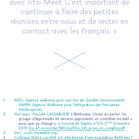
avec Jitsi Meet C’est important de
continuer à faire des petites
réunions entre nous et de rester en
contact avec les Français. »
AVIQ : Agence wallonne pour une Vie de Qualité (anciennement
AWIPH, Agence Wallonne pour l’Intégration des Personnes
Handicapées).
Voir aussi : Pascale LASSABLIERE
L’illettrisme, Osons en parler. Un
groupe d’apprenants et anciens apprenants se constitue en asbl «
ème
pour que ça change »
, in
Journal de l’alpha
, n°213, 2
trimestre
2019.
lire-et-ecrire.be/IMG/pdf/no_213_prise_en_compte.pdf
Voir :
vivre-ensemble.org/
Colloque Notre société a-t-elle besoin d’une population illettrées ?