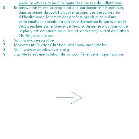
www.lire-et-ecrire.be/Colloque-Des-causes-de-l-illettrisme
Regards croisés est un projet qui a la particularité de mobiliser,
dans un même dispositif d’apprentissage, des personnes en
difficulté avec l’écrit et des professionnels autour d’une
problématique sociale. La dernière formation Regards croisés
s’est penchée sur le thème de l’école. Un numéro du Journal de
l’alpha y est consacré. Voir :
lire-et-ecrire.be/Journal-de-l-alpha-
216-Regards-croises
Voir :
www.ideesasbl.be
Mouvement Ouvrier Chrétien. Voir :
www.moc-site.be
Voir :
www.chainedessavoirs.org
Jitsi Meet est une solution de visioconférence en open source.