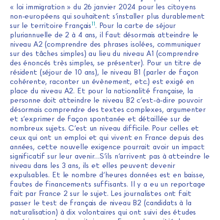
« loi immigration » du 26 janvier 2024 pour les citoyens
non-européens qui souhaitent s’installer plus durablement
11
sur le territoire français
. Pour la carte de séjour
pluriannuelle de 2 à 4 ans, il faut désormais atteindre le
niveau A2 (comprendre des phrases isolées, communiquer
sur des tâches simples) au lieu du niveau A1 (comprendre
des énoncés très simples, se présenter). Pour un titre de
résident (séjour de 10 ans), le niveau B1 (parler de façon
cohérente, raconter un évènement, etc.) est exigé en
place du niveau A2. Et pour la nationalité française, la
personne doit atteindre le niveau B2 c’est-à-dire pouvoir
désormais comprendre des textes complexes, argumenter
et s’exprimer de façon spontanée et détaillée sur de
nombreux sujets. C’est un niveau difficile. Pour celles et
ceux qui ont un emploi et qui vivent en France depuis des
années, cette nouvelle exigence pourrait avoir un impact
significatif sur leur avenir…S’ils n’arrivent pas à atteindre le
niveau dans les 3 ans, ils et elles peuvent devenir
expulsables. Et le nombre d’heures données est en baisse,
fautes de financements suffisants. Il y a eu un reportage
fait par France 2 sur le sujet. Les journalistes ont fait
passer le test de français de niveau B2 (candidats à la
naturalisation) à dix volontaires qui ont suivi des études