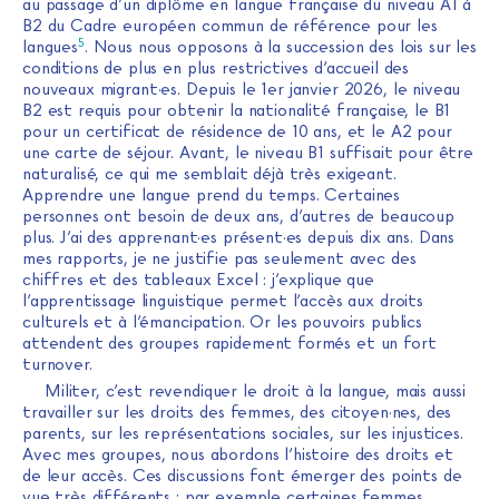
au passage d’un diplôme en langue française du niveau A1 à
B2 du Cadre européen commun de référence pour les
5
langues
. Nous nous opposons à la succession des lois sur les
conditions de plus en plus restrictives d’accueil des
nouveaux migrant·es. Depuis le 1er janvier 2026, le niveau
B2 est requis pour obtenir la nationalité française, le B1
pour un certificat de résidence de 10 ans, et le A2 pour
une carte de séjour. Avant, le niveau B1 suffisait pour être
naturalisé, ce qui me semblait déjà très exigeant.
Apprendre une langue prend du temps. Certaines
personnes ont besoin de deux ans, d’autres de beaucoup
plus. J’ai des apprenant·es présent·es depuis dix ans. Dans
mes rapports, je ne justifie pas seulement avec des
chiffres et des tableaux Excel : j’explique que
l’apprentissage linguistique permet l’accès aux droits
culturels et à l’émancipation. Or les pouvoirs publics
attendent des groupes rapidement formés et un fort
turnover.
Militer, c’est revendiquer le droit à la langue, mais aussi
travailler sur les droits des femmes, des citoyen·nes, des
parents, sur les représentations sociales, sur les injustices.
Avec mes groupes, nous abordons l’histoire des droits et
de leur accès. Ces discussions font émerger des points de
vue très différents : par exemple certaines femmes