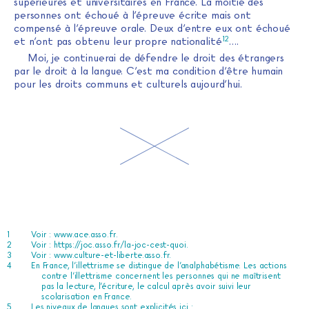
supérieures et universitaires en France. La moitié des
personnes ont échoué à l’épreuve écrite mais ont
compensé à l’épreuve orale. Deux d’entre eux ont échoué
12
et n’ont pas obtenu leur propre nationalité
….
Moi, je continuerai de défendre le droit des étrangers
par le droit à la langue. C’est ma condition d’être humain
pour les droits communs et culturels aujourd’hui.
Voir :
www.ace.asso.fr
.
Voir :
https://joc.asso.fr/la-joc-cest-quoi
.
Voir :
www.culture-et-liberte.asso.fr
.
En France, l’illettrisme se distingue de l’analphabétisme. Les actions
contre l’illettrisme concernent les personnes qui ne maîtrisent
pas la lecture, l’écriture, le calcul après avoir suivi leur
scolarisation en France.
Les niveaux de langues sont explicités ici :