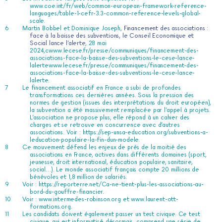
www.coe.int/fr/web/common-european-framework-reference-
languages/table-1-cefr-3.3-common-reference-levels-global-
scale
.
Martin Bobbel et Dominique Joseph,
Financement des associations :
face à la baisse des subventions, le Conseil Economique et
Social lance l’alerte
, 28 mai
2024,c
www.lecese.fr/presse/communiques/financement-des-
associations-face-la-baisse-des-subventions-le-cese-lance-
lalerte
www.lecese.fr/presse/communiques/financement-des-
associations-face-la-baisse-des-subventions-le-cese-lance-
lalerte.
Le financement associatif en France a subi de profondes
transformations ces dernières années. Sous la pression des
normes de gestion (issues des interprétations du droit européen),
la subvention a été massivement remplacée par l’appel à projets.
L’association ne propose plus, elle répond à un cahier des
charges et se retrouve en concurrence avec d’autres
associations. Voir :
https://sep-unsa-education.org/subventions-a-
leducation-populaire-la-fin-dun-modele
.
Ce mouvement défend les enjeux de près de la moitié des
associations en France, actives dans différents domaines (sport,
jeunesse, droit international, éducation populaire, sanitaire,
social…). Le monde associatif français compte 20 millions de
bénévoles et 1,8 million de salariés.
Voir :
https://reporterre.net/Ca-ne-tient-plus-les-associations-au-
bord-du-gouffre-financier
.
Voir :
www.intermedes-robinson.org
et
www.laurent-ott-
formations.org
.
Les candidats doivent également passer un test civique. Ce test
civique, qui est informatisé désormais, comprend une série de