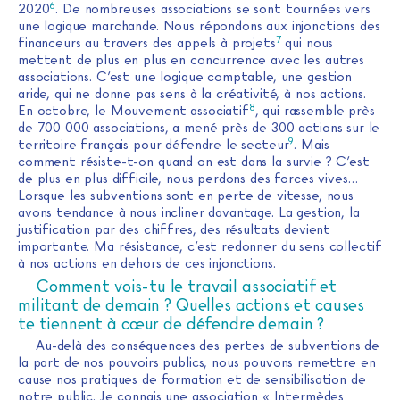
6
2020
. De nombreuses associations se sont tournées vers
une logique marchande. Nous répondons aux injonctions des
7
financeurs au travers des appels à projets
qui nous
mettent de plus en plus en concurrence avec les autres
associations. C’est une logique comptable, une gestion
aride, qui ne donne pas sens à la créativité, à nos actions.
8
En octobre, le Mouvement associatif
, qui rassemble près
de 700 000 associations, a mené près de 300 actions sur le
9
territoire français pour défendre le secteur
. Mais
comment résiste-t-on quand on est dans la survie ? C’est
de plus en plus difficile, nous perdons des forces vives…
Lorsque les subventions sont en perte de vitesse, nous
avons tendance à nous incliner davantage. La gestion, la
justification par des chiffres, des résultats devient
importante. Ma résistance, c’est redonner du sens collectif
à nos actions en dehors de ces injonctions.
Comment vois-tu le travail associatif et
militant de demain ? Quelles actions et causes
te tiennent à cœur de défendre demain ?
Au-delà des conséquences des pertes de subventions de
la part de nos pouvoirs publics, nous pouvons remettre en
cause nos pratiques de formation et de sensibilisation de
notre public. Je connais une association « Intermèdes