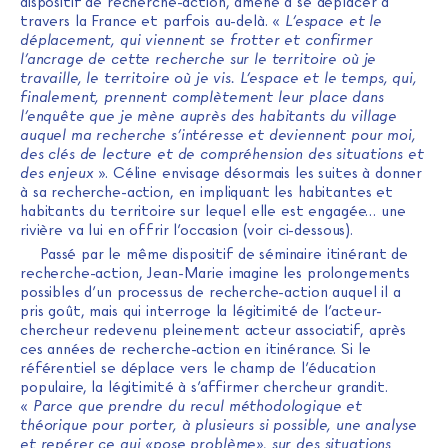
dispositif de recherche-action, amène à se déplacer à
travers la France et parfois au-delà. «
L’espace et le
déplacement, qui viennent se frotter et confirmer
l’ancrage de cette recherche sur le territoire où je
travaille, le territoire où je vis. L’espace et le temps, qui,
finalement, prennent complètement leur place dans
l’enquête que je mène auprès des habitants du village
auquel ma recherche s’intéresse et deviennent pour moi,
des clés de lecture et de compréhension des situations et
des enjeux
». Céline envisage désormais les suites à donner
à sa recherche-action, en impliquant les habitantes et
habitants du territoire sur lequel elle est engagée… une
rivière va lui en offrir l’occasion (voir ci-dessous).
Passé par le même dispositif de séminaire itinérant de
recherche-action, Jean-Marie imagine les prolongements
possibles d’un processus de recherche-action auquel il a
pris goût, mais qui interroge la légitimité de l’acteur-
chercheur redevenu pleinement acteur associatif, après
ces années de recherche-action en itinérance. Si le
référentiel se déplace vers le champ de l’éducation
populaire, la légitimité à s’affirmer chercheur grandit.
«
Parce que prendre du recul méthodologique et
théorique pour porter, à plusieurs si possible, une analyse
et repérer ce qui «pose problème», sur des situations