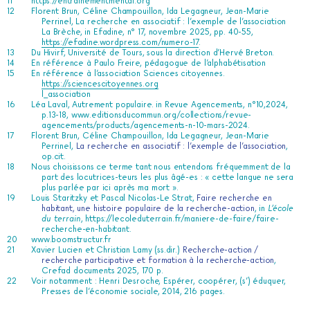
https://entrainementmental.org
Florent Brun, Céline Champouillon, Ida Legagneur, Jean-Marie
Perrinel, La recherche en associatif : l’exemple de l’association
La Brèche, in Efadine, n° 17, novembre 2025, pp. 40-55,
https://efadine.wordpress.com/numero-17
.
Du Hivirf, Université de Tours, sous la direction d’Hervé Breton.
En référence à Paulo Freire, pédagogue de l’alphabétisation
En référence à l’association Sciences citoyennes.
https://sciencescitoyennes.org
l_association
Léa Laval, Autrement populaire. in Revue Agencements, n°10,2024,
p.13-18,
www.editionsducommun.org/collections/revue-
agencements/products/agencements-n-10-mars-2024
.
Florent Brun, Céline Champouillon, Ida Legagneur, Jean-Marie
Perrinel,
La recherche en associatif : l’exemple de l’association
,
op.cit.
Nous choisissons ce terme tant nous entendons fréquemment de la
part des locutrices-teurs les plus âgé-es : « cette langue ne sera
plus parlée par ici après ma mort ».
Louis Staritzky et Pascal Nicolas-Le Strat,
Faire recherche en
habitant, une histoire populaire de la recherche-action
, in
L’école
du terrain
,
https://lecoleduterrain.fr/maniere-de-faire/faire-
recherche-en-habitant
.
www.boomstructur.fr
Xavier Lucien et Christian Lamy (ss.dir.)
Recherche-action /
recherche participative et formation à la recherche-action
,
Crefad documents 2025, 170 p.
Voir notamment : Henri Desroche, Espérer, coopérer, (s’) éduquer,
Presses de l’économie sociale, 2014, 216 pages.