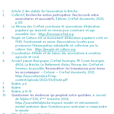
Article 2 des statuts de l’association la Brèche.
Collectif,
Recherche-action participative. Des/accords entre
universitaires et associatifs
, Éditions Créfad documents, 2025,
p.103.
Le Réseau des Créfad coordonne 16 associations d’éducation
populaire qui œuvrent en réseau pour construire et agir
ensemble. Voir :
https://reseaucrefad.org
Peuple et Culture est un mouvement d’éducation populaire créé en
1945, fonctionnant en unions d’associations locales pour
promouvoir l’émancipation individuelle et collective par la
culture. Voir :
https://peuple-et-culture.org
.
Coordination d’étude et de liaison des associations à vocation
agricole et rural.
Accueil paysan Bourgogne, Créfad Auvergne, FR Civam Auvergne,
dASA, La Brèche, Le Battement d’ailes, Réseau des Créfad et
Semeurs du possible,
Reconsidérer les transmissions pour mieux
les accompagner
– Celavar – Crefad documents, 2021,
https://associationdasa.fr/wp-
content/uploads/2022/06/Etude.pdf
.
Ibidem, p.6.
Ibidem
Ibidem, p.13-14
Questionner les évidences qui peuplent notre quotidien
, in
Journal
ème
de l’alpha
n°234, 3
trimestre 2024,
https://journaldelalpha.be/espace-monde-et-entrainement-
mental-anatomie-dune-formation-pour-sentrainer-a-comprendre-
le-monde
.