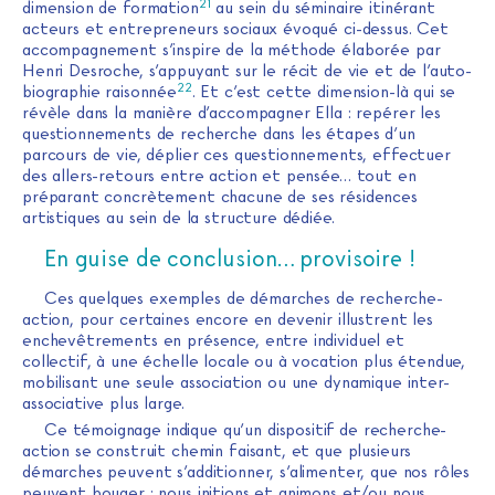
21
dimension de formation
au sein du séminaire itinérant
acteurs et entrepreneurs sociaux évoqué ci-dessus. Cet
accompagnement s’inspire de la méthode élaborée par
Henri Desroche, s’appuyant sur le récit de vie et de l’auto-
22
biographie raisonnée
. Et c’est cette dimension-là qui se
révèle dans la manière d’accompagner Ella : repérer les
questionnements de recherche dans les étapes d’un
parcours de vie, déplier ces questionnements, effectuer
des allers-retours entre action et pensée… tout en
préparant concrètement chacune de ses résidences
artistiques au sein de la structure dédiée.
En guise de conclusion… provisoire !
Ces quelques exemples de démarches de recherche-
action, pour certaines encore en devenir illustrent les
enchevêtrements en présence, entre individuel et
collectif, à une échelle locale ou à vocation plus étendue,
mobilisant une seule association ou une dynamique inter-
associative plus large.
Ce témoignage indique qu’un dispositif de recherche-
action se construit chemin faisant, et que plusieurs
démarches peuvent s’additionner, s’alimenter, que nos rôles
peuvent bouger : nous initions et animons et/ou nous