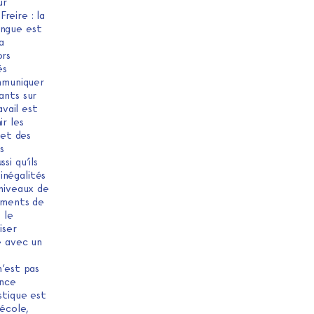
ur
reire : la
angue est
a
ors
és
mmuniquer
ants sur
avail est
r les
 et des
s
si qu’ils
inégalités
 niveaux de
léments de
 le
iser
e avec un
n’est pas
ence
stique est
 école,