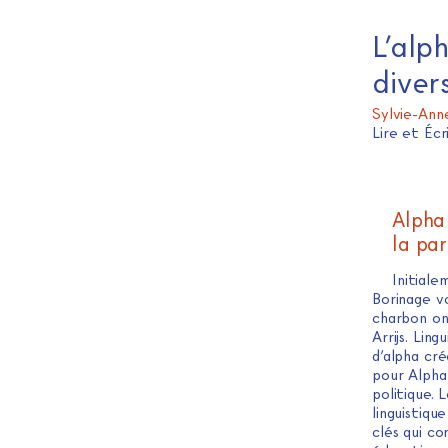
L’alp
diver
Sylvie-Ann
Lire et Éc
Alpha
la par
Initial
Borinage v
charbon ont
Arrijs. Lin
d’alpha cr
pour Alpha 
politique. 
linguistiqu
clés qui co