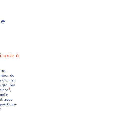
ne
isante à
ons-
 mines de
on d’Omer
s groupes
3
Alpha
,
 acte
ntissage
questions-
t,