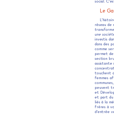
social. C’e
Le Gaf
L’histoi
réseau de 
transformer
une sociét
investis da
dans des p
comme serv
permet de 
section bru
assistante 
concentrat
touchent d
femmes afi
communes, 
peuvent tr
et Développ
et part du
liés à la m
frères à v
d’entrée v