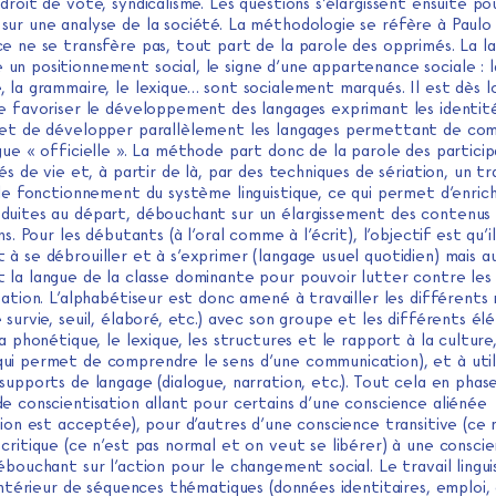
droit de vote, syndicalisme. Les questions s’élargissent ensuite po
ur une analyse de la société. La méthodologie se réfère à Paulo F
ce ne se transfère pas, tout part de la parole des opprimés. La l
un positionnement social, le signe d’une appartenance sociale : l
 la grammaire, le lexique… sont socialement marqués. Il est dès l
de favoriser le développement des langages exprimant les identit
 et de développer parallèlement les langages permettant de co
gue « officielle ». La méthode part donc de la parole des particip
tés de vie et, à partir de là, par des techniques de sériation, un tr
 le fonctionnement du système linguistique, ce qui permet d’enrichi
duites au départ, débouchant sur un élargissement des contenus
ns. Pour les débutants (à l’oral comme à l’écrit), l’objectif est qu’il
à se débrouiller et à s’exprimer (langage usuel quotidien) mais aus
 la langue de la classe dominante pour pouvoir lutter contre les 
tation. L’alphabétiseur est donc amené à travailler les différents
 survie, seuil, élaboré, etc.) avec son groupe et les différents é
la phonétique, le lexique, les structures et le rapport à la culture,
ui permet de comprendre le sens d’une communication), et à util
supports de langage (dialogue, narration, etc.). Tout cela en phas
e conscientisation allant pour certains d’une conscience aliénée
tion est acceptée), pour d’autres d’une conscience transitive (ce 
critique (ce n’est pas normal et on veut se libérer) à une consci
ébouchant sur l’action pour le changement social. Le travail lingui
’intérieur de séquences thématiques (données identitaires, emploi,