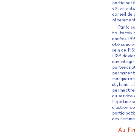
participati
vêtements 
conseil de 
récemment 
Par la s
toutefois q
années 1990
été soucie
sein de l’I
l’ISP devie
davantage 
partenariat
permanente 
manqueront 
stylisme…, 
permettre a
au service 
l’injustice
d’action c
participat
des femme
Au fin