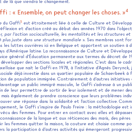
st de là que viendra le changement.
4
fi : « Ensemble, on peut changer les choses. »
5
re du Gaffi
est étroitement liée à celle de Culture et Dévelop
réflexion et d’action créé au début des années 1970 dans l’objec
, par l’action socioculturelle, les mentalités et les structures et
é plus juste dans une structure mondiale
». Ses membres sont fo
ns les luttes ouvrières ici en Belgique et apportent un soutien à 
ays d’Amérique latine. La reconnaissance de Culture et Dévelop
ice général d’Éducation permanente aux termes du décret de 19
développer des sections locales et régionales. C’est dans le cadr
xelloise que nait le Gaffi en 1978, à l’initiative d’Agnès Derynck,
sociale déjà investie dans un quartier populaire de Schaerbeek à 
ion de population immigrée. Contrairement à d’autres initiatives 
avantage un public immigré masculin, le Gaffi s’adresse à un publ
n de leur permettre de sortir de leur isolement et de mener des
mais également de prendre conscience que leurs problèmes indiv
ouver une réponse dans la solidarité et l’action collective. Com
ement, le Gaffi s’inspire de Paulo Freire : la méthodologie est 
 vécu des femmes. Pour entrer en contact avec elles et dépasser 
éconnaissance de la langue et aux réticences des maris, des pères
oir les femmes quitter la maison, la couture est choisie comme p
ers la participation à d’autres activités qui émergeront progress