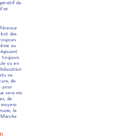
opératif de
d’un
ifférence
ébut des
toujours
 même au
régissant
t toujours
ule ou en
d’éducation
ets ne
ture, de
s pour
ue sera mis
es, de
s moyens
mune, la
a Marche
on