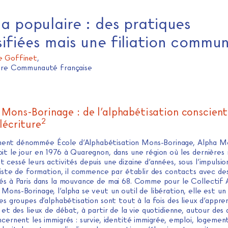
ha populaire : des pratiques
sifiées mais une filiation commu
e Goffinet
,
rire Communauté française
 Mons-Borinage : de l’alphabétisation conscient
2
lécriture
ement dénommée École d’Alphabétisation Mons-Borinage, Alpha M
oit le jour en 1976 à Quaregnon, dans une région où les dernières
 cessé leurs activités depuis une dizaine d’années, sous l’impulsi
guiste de formation, il commence par établir des contacts avec de
éés à Paris dans la mouvance de mai 68. Comme pour le Collectif 
Mons-Borinage, l’alpha se veut un outil de libération, elle est un
Les groupes d’alphabétisation sont tout à la fois des lieux d’appre
e et des lieux de débat, à partir de la vie quotidienne, autour des 
ncernent les immigrés : survie, identité immigrée, emploi, logemen