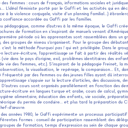
des femmes : cours de français, informations sociales et juridique
es… L’idéal féministe porté par le Gaffi et les activités qui en dé
ce à la violence conjugale, visite d’un planning familial…) ébranler
la confiance accordée au Gaffi par les familles.
au pédagogique, comme d’autres à la même époque, le Gaffi crée
ochures de formation en s’inspirant de manuels venant d’Amérique 
première période où les apprenantes sont rassemblées dans un g
, des groupes de niveau s’organisent. Pour le groupe des débutant
t, c’est la méthode
Pourquoi pas !
qui est privilégiée. Dans le grou
 lecture-écriture, l’apprentissage se fait à partir des réalités v
(vie dans le pays d’origine, exil, problèmes identitaires des enfan
de vie des femmes, etc.). S’inspirant de la pédagogie Freinet, la
’observation, la visualisation, le repérage, la comparaison… Et, dan
é fréquenté par des femmes ou des jeunes filles ayant dû interro
l’apprentissage s’appuie sur la lecture d’articles, des discussions, de
… D’autres cours sont organisés parallèlement en fonction des de
ecture-écriture en langues turque et arabe, cours de calcul, gymn
hygiène alimentaire, éducation des enfants, vie sociale, préparati
héorique du permis de conduire… et plus tard la préparation du C
hef-d’œuvre.
 des années 1980, le Gaffi expérimente un processus participatif 
fférentes formes : conseil de participation rassemblant des délég
 groupes de formation, temps d’expression au sein de chaque grou