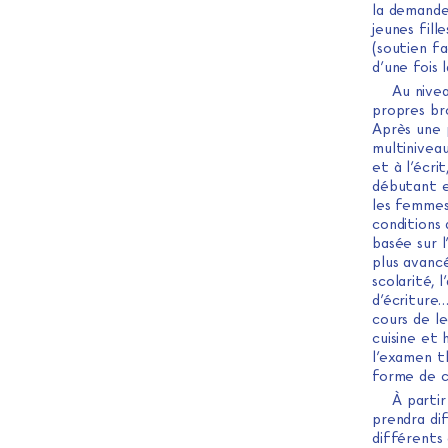
la demande 
jeunes fill
(soutien fa
d’une fois 
Au nive
propres br
Après une 
multiniveau
et à l’écri
débutant en
les femmes 
conditions 
basée sur l
plus avanc
scolarité, 
d’écriture
cours de l
cuisine et 
l’examen t
forme de c
À partir
prendra di
différents