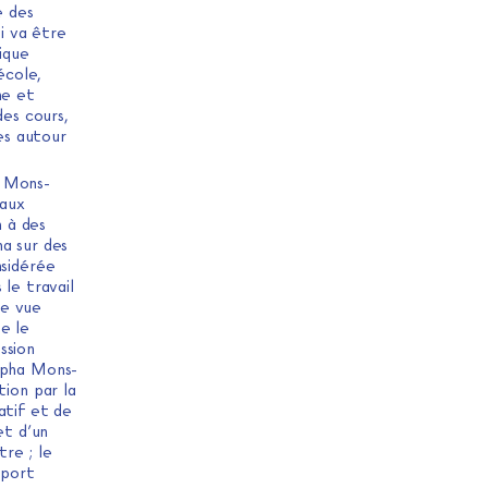
e des
i va être
ique
école,
ne et
des cours,
tes autour
a Mons-
 aux
n à des
ha sur des
nsidérée
 le travail
re vue
e le
ssion
Alpha Mons-
tion par la
atif et de
et d’un
tre ; le
pport