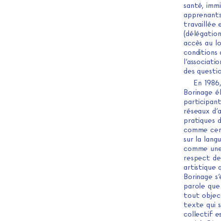
santé, immi
apprenants
travaillée 
(délégation
accès au lo
conditions 
l’associati
des questio
En 1986,
Borinage él
participant
réseaux d’a
pratiques d
comme centr
sur la lang
comme une 
respect de
artistique
Borinage s’
parole que 
tout object
texte qui s
collectif e