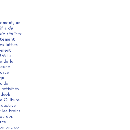
pement, un
tif «
de
 de réaliser
rtement
des luttes
pement
76 lui
e de la
 jeune
forte
qui
ic de
 activités
iduels
me Culture
inductive
les freins
 ou des
orte
ivement de