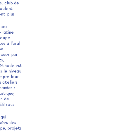
s, club de
coulent
ont plus
 ses
latine.
roupe
es à l’oral
pe
écues par
ts,
 méthode est
s le niveau
mpre leur
s ateliers
mandes :
astique,
on de
EB sous
qui
uées des
pe, projets