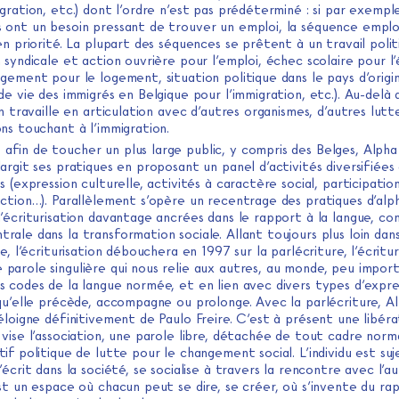
gration, etc.) dont l’ordre n’est pas prédéterminé : si par exempl
 ont un besoin pressant de trouver un emploi, la séquence emplo
en priorité. La plupart des séquences se prêtent à un travail polit
 syndicale et action ouvrière pour l’emploi, échec scolaire pour l’
gement pour le logement, situation politique dans le pays d’origi
de vie des immigrés en Belgique pour l’immigration, etc.). Au-delà 
on travaille en articulation avec d’autres organismes, d’autres lut
ns touchant à l’immigration.
 afin de toucher un plus large public, y compris des Belges, Alph
argit ses pratiques en proposant un panel d’activités diversifiées
s (expression culturelle, activités à caractère social, participatio
ction…). Parallèlement s’opère un recentrage des pratiques d’alp
’écriturisation davantage ancrées dans le rapport à la langue, co
ale dans la transformation sociale. Allant toujours plus loin dans
ue, l’écriturisation débouchera en 1997 sur la parlécriture, l’écritu
parole singulière qui nous relie aux autres, au monde, peu import
s codes de la langue normée, et en lien avec divers types d’expre
 qu’elle précède, accompagne ou prolonge. Avec la parlécriture, 
éloigne définitivement de Paulo Freire. C’est à présent une libéra
vise l’association, une parole libre, détachée de tout cadre norm
if politique de lutte pour le changement social. L’individu est suj
’écrit dans la société, se socialise à travers la rencontre avec l’au
st un espace où chacun peut se dire, se créer, où s’invente du ra