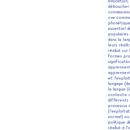
éducation, 
déboucher s
connaissan
vue comme 
phonétique,
essentiel 
populaires
dans la lan
leurs réali
réalisé sur
formes pro
significatio
apprennent 
apprennent
et l’exploi
langage (de
la langue (
contexte q
différents 
processus d
(l’exploita
normal) ou 
politique d
réalisé à l