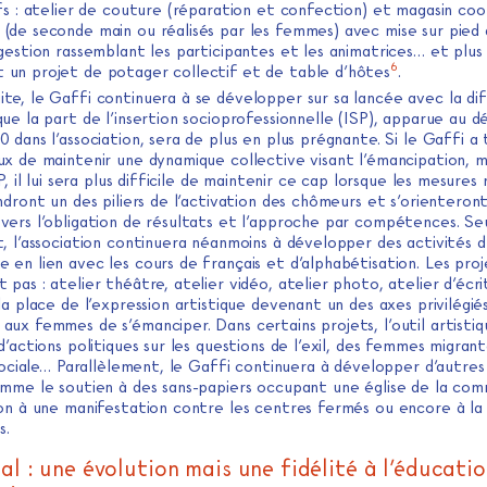
fs : atelier de couture (réparation et confection) et magasin co
(de seconde main ou réalisés par les femmes) avec mise sur pied 
gestion rassemblant les participantes et les animatrices… et plus
6
un projet de potager collectif et de table d’hôtes
.
uite, le Gaffi continuera à se développer sur sa lancée avec la d
ue la part de l’insertion socioprofessionnelle (ISP), apparue au d
 dans l’association, sera de plus en plus prégnante. Si le Gaffi a 
ux de maintenir une dynamique collective visant l’émancipation,
SP, il lui sera plus difficile de maintenir ce cap lorsque les mesures 
ndront un des piliers de l’activation des chômeurs et s’orienteron
vers l’obligation de résultats et l’approche par compétences. Se
, l’association continuera néanmoins à développer des activités 
en lien avec les cours de français et d’alphabétisation. Les proj
pas : atelier théâtre, atelier vidéo, atelier photo, atelier d’écri
la place de l’expression artistique devenant un des axes privilégié
ux femmes de s’émanciper. Dans certains projets, l’outil artistiq
d’actions politiques sur les questions de l’exil, des femmes migrant
 sociale… Parallèlement, le Gaffi continuera à développer d’autre
omme le soutien à des sans-papiers occupant une église de la com
ion à une manifestation contre les centres fermés ou encore à l
s.
al : une évolution mais une fidélité à l’éducati