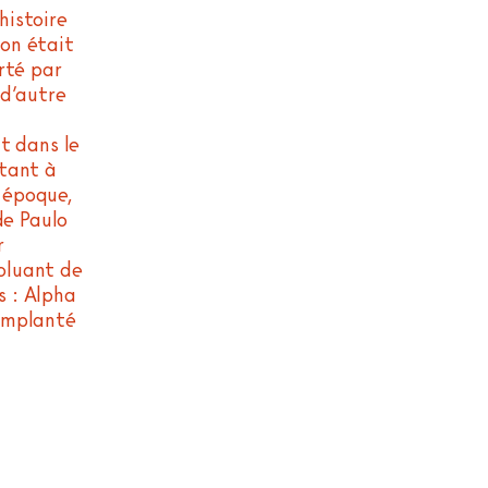
histoire
ion était
rté par
 d’autre
t dans le
ptant à
e époque,
de Paulo
r
voluant de
s : Alpha
implanté