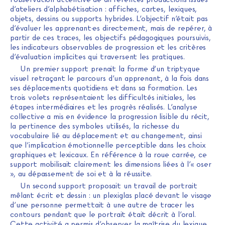
d’ateliers d’alphabétisation : affiches, cartes, lexiques,
objets, dessins ou supports hybrides. L’objectif n’était pas
d’évaluer les apprenant·es directement, mais de repérer, à
partir de ces traces, les objectifs pédagogiques poursuivis,
les indicateurs observables de progression et les critères
d’évaluation implicites qui traversent les pratiques.
Un premier support prenait la forme d’un triptyque
visuel retraçant le parcours d’un apprenant, à la fois dans
ses déplacements quotidiens et dans sa formation. Les
trois volets représentaient les difficultés initiales, les
étapes intermédiaires et les progrès réalisés. L’analyse
collective a mis en évidence la progression lisible du récit,
la pertinence des symboles utilisés, la richesse du
vocabulaire lié au déplacement et au changement, ainsi
que l’implication émotionnelle perceptible dans les choix
graphiques et lexicaux. En référence à la roue carrée, ce
support mobilisait clairement les dimensions liées à l’« oser
», au dépassement de soi et à la réussite.
Un second support proposait un travail de portrait
mêlant écrit et dessin : un plexiglas placé devant le visage
d’une personne permettait à une autre de tracer les
contours pendant que le portrait était décrit à l’oral.
Cette activité a permis d’observer la maîtrise du lexique