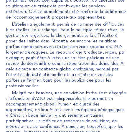
personnes ressources, capables d’écouter, de chercher des
solutions et de créer des ponts avec les services
extérieurs. Cette complémentarité renforce la cohérence
de l’accompagnement proposé aux apprenant·es.
L’atelier a également permis de nommer des difficultés
bien réelles. La surcharge liée à la multiplicité des rôles, la
gestion des urgences, la charge mentale, la difficulté à
poser des limites dans l’écoute, ou encore les relations
parfois complexes avec certains services sociaux ont été
largement évoquées. Le recours à des traducteur·rices, par
exemple, peut être à la fois un soutien précieux et une
source de déséquilibre dans la répartition des demandes. À
cela s’ajoute un contexte global anxiogène, marqué par
l’incertitude institutionnelle et la crainte de voir des
portes se fermer, tant pour les publics que pour les
professionnel·les.
Malgré ces tensions, une conviction forte s’est dégagée
: la fonction d’AGO est indispensable. Elle permet un
accompagnement global, humain et ajusté des
apprenant·es, en lien étroit avec les équipes pédagogiques.
« C’est un beau métier », ont résumé certain·es
participant·es, un métier de recherche de solutions, de
médiation et de confiance. À condition, toutefois, que les