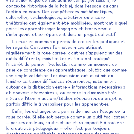
« se situer », que ce soit dans le temps (les saisons, le
contexte historique de la fable), dans l’espace ou dans
l’action en cours. Des compétences mathématiques,
culturelles, technologiques, créatives ou encore
théâtrales ont également été mobilisées, montrant à quel
point les apprentissages langagiers et transversaux
s’imbriquent et se répondent dans un projet collectif.
La mise en commun a permis de croiser les pratiques et
les regards. Certain·es formateur·rices utilisent
régulièrement la roue carrée, d’autres s’appuient sur des
outils différents, mais toutes et tous ont souligné
l’intérêt de penser l’évaluation comme un moment de
prise de conscience des apprentissages, plutôt que comme
une simple validation. Les discussions ont aussi mis en
lumière certaines difficultés récurrentes, notamment
autour de la distinction entre « informations nécessaires »
et « savoirs nécessaires », ou encore la dimension très
méta de l’item « actions/tâches nécessaires au projet »,
parfois difficile à verbaliser pour les apprenant·es.
Enfin, les échanges ont permis de nuancer l’usage de la
roue carrée. Si elle est perçue comme un outil facilitateur
– par ses couleurs, sa structure et sa capacité à soutenir
la créativité pédagogique – elle n’est pas toujours