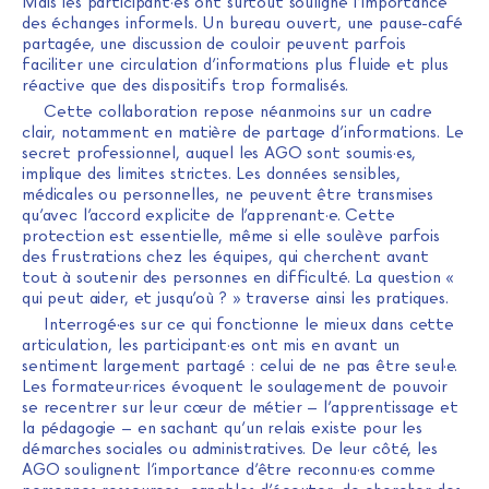
Mais les participant·es ont surtout souligné l’importance
des échanges informels. Un bureau ouvert, une pause-café
partagée, une discussion de couloir peuvent parfois
faciliter une circulation d’informations plus fluide et plus
réactive que des dispositifs trop formalisés.
Cette collaboration repose néanmoins sur un cadre
clair, notamment en matière de partage d’informations. Le
secret professionnel, auquel les AGO sont soumis·es,
implique des limites strictes. Les données sensibles,
médicales ou personnelles, ne peuvent être transmises
qu’avec l’accord explicite de l’apprenant·e. Cette
protection est essentielle, même si elle soulève parfois
des frustrations chez les équipes, qui cherchent avant
tout à soutenir des personnes en difficulté. La question «
qui peut aider, et jusqu’où ? » traverse ainsi les pratiques.
Interrogé·es sur ce qui fonctionne le mieux dans cette
articulation, les participant·es ont mis en avant un
sentiment largement partagé : celui de ne pas être seul·e.
Les formateur·rices évoquent le soulagement de pouvoir
se recentrer sur leur cœur de métier – l’apprentissage et
la pédagogie – en sachant qu’un relais existe pour les
démarches sociales ou administratives. De leur côté, les
AGO soulignent l’importance d’être reconnu·es comme