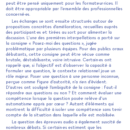
peut être pensé uniquement pour les formateur·rices. Il
doit être appropriable par l’ensemble des professionnel·les
concerné·es.
Les échanges se sont ensuite structurés autour de
propositions concrètes d’amélioration, recueillies auprès
des participant·es et tirées au sort pour alimenter la
discussion. L’une des premières interpellations a porté sur
la consigne « Posez-moi des questions », jugée
problématique par plusieurs équipes. Pour des publics oraux
débutants, cette consigne peut être vécue comme
brutale, déstabilisante, voire intrusive. Certain·es ont
rappelé que, si l’objectif est d’observer la capacité à
formuler une question, le contexte relationnel joue un
rôle majeur. Poser une question à une personne inconnue,
perçue comme figure d’autorité, n’a rien d’évident.
D’autres ont souligné l’ambiguïté de la consigne : faut-il
répondre aux questions ou non ? Et comment évaluer une
compétence lorsque la question posée relève d’un
automatisme appris par cœur ? Autant d’éléments qui
montrent la difficulté à isoler une compétence sans tenir
compte de la situation dans laquelle elle est mobilisée.
La question des épreuves audio a également suscité de
nombreux débats. Si certain·es estiment que les