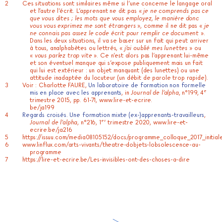
Ces situations sont similaires même si l’une concerne le langage oral
et l’autre l’écrit. L’apprenant ne dit pas «
je ne comprends pas ce
que vous dites ; les mots que vous employez, le manière donc
vous vous exprimez me sont étrangers
», comme il ne dit pas «
je
ne connais pas assez le code écrit pour remplir ce document
».
Dans les deux situations, il va se baser sur un fait qui peut arriver
à tous, analphabètes ou lettrés, «
j’ai oublié mes lunettes
» ou
«
vous parlez trop vite
». Ce n’est alors pas l’apprenant lui-même
et son éventuel manque qui s’expose publiquement mais un fait
qui lui est extérieur : un objet manquant (des lunettes) ou une
attitude inadaptée du locuteur (un débit de parole trop rapide).
Voir : Charlotte FAURE,
Un laboratoire de formation non formelle
e
mis en place avec les apprenants
, in
Journal de l’alpha
, n°199, 4
trimestre 2015, pp. 61-71,
www.lire-et-ecrire.
be/ja199
Regards croisés. Une formation mixte (ex-)apprenants-travailleurs
,
er
Journal de l’alpha
, n°216, 1
trimestre 2020,
www.lire-et-
ecrire.be/ja216
https://issuu.com/media08105152/docs/programme_colloque_2017_initial
www.linflux.com/arts-vivants/theatre-dobjets-lobsolescence-au-
programme
https://lire-et-ecrire.be/Les-invisibles-ont-des-choses-a-dire