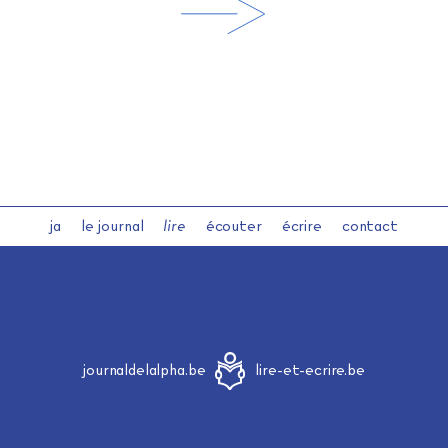
ja
le journal
lire
écouter
écrire
contact
journaldelalpha.be
lire-et-ecrire.be