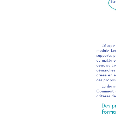
L’étape
module. Le
supports p
du matériel
deux ou tro
démarches 
créée en so
des proposi
La derni
Comment or
critères d
Des pr
forma