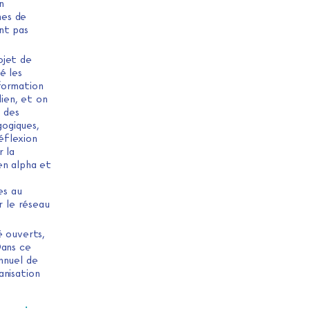
n
mes de
nt pas
ojet de
é les
formation
dien, et on
 des
ogiques,
éflexion
r la
en alpha et
es au
r le réseau
é ouverts,
Dans ce
nnuel de
anisation