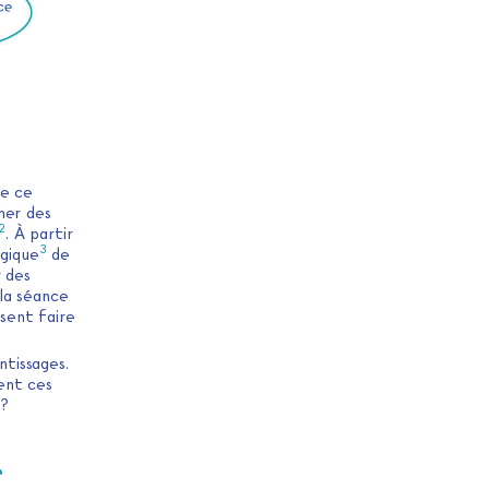
de ce
her des
2
. À partir
3
ogique
de
r des
la séance
ssent faire
ntissages.
ent ces
 ?
e