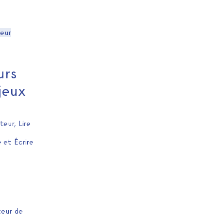
eur
urs
jeux
teur, Lire
e et Écrire
cteur de