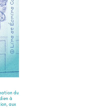
rmation du
idien à
ion, aux