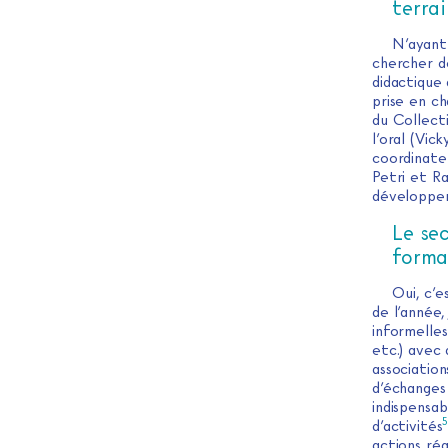
terrai
N’ayant 
chercher d
didactique
prise en c
du Collecti
l’oral (Vic
coordinateu
Petri et R
développeme
Le se
forma
Oui, c’e
de l’année,
informelles
etc.) avec 
association
d’échanges
indispensa
d’activités
actions réa