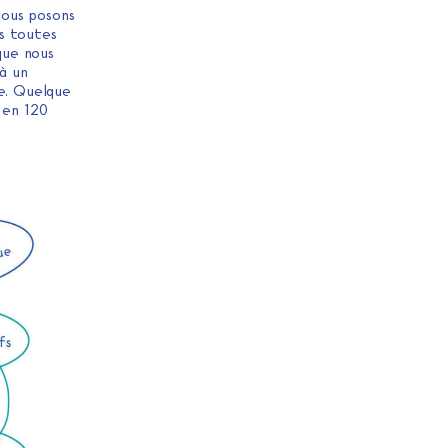
nous posons
ns toutes
que nous
 à un
ue. Quelque
 en 120