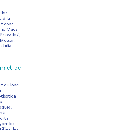
ller
 à la
st donc
éric Maes
Bruxelles),
n Masson,
(Julia
arnet de
ut au long
u
4
étisation
s
iques,
est
ports
ser les
tifier des