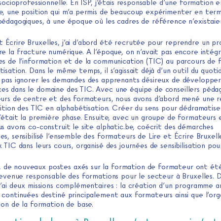
 socioprofessionnelle. En ISP, j’étais responsable d’une formation e
e, une position qui m’a permis de beaucoup expérimenter en ter
pédagogiques, à une époque où les cadres de référence n’existaie
t Écrire Bruxelles, j’ai d’abord été recrutée pour reprendre un pr
e la fracture numérique. A l’époque, on n’avait pas encore intégr
es de l’information et de la communication (TIC) au parcours de 
isation. Dans le même temps, il s’agissait déjà d’un outil du quoti
 pas ignorer les demandes des apprenants désireux de développer
s dans le domaine des TIC. Avec une équipe de conseillers pédag
eurs de centre et des formateurs, nous avons d’abord mené une r
nition des TIC en alphabétisation. Créer du sens pour dédramatise
c’était la première phase. Ensuite, avec un groupe de formateurs 
s avons co-construit le site alphatic.be, coécrit des démarches
s, sensibilisé l’ensemble des formateurs de Lire et Écrire Bruxell
 TIC dans leurs cours, organisé des journées de sensibilisation pou
, de nouveaux postes axés sur la formation de formateur ont ét
 devenue responsable des formations pour le secteur à Bruxelles. 
j’ai deux missions complémentaires : la création d’un programme a
 continuées destiné principalement aux formateurs ainsi que l’org
ion de la formation de base.