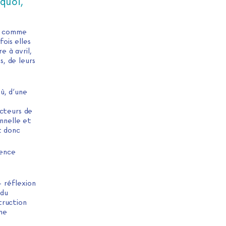
quoi,
er comme
fois elles
 à avril,
, de leurs
ù, d’une
ecteurs de
onnelle et
t donc
ence
e
– réflexion
 du
truction
une