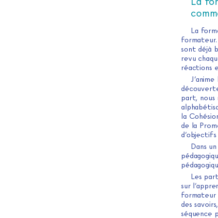
La for
comme
La form
formateur. 
sont déjà 
revu chaqu
réactions e
J’anime 
découverte
part, nous
alphabétis
la Cohésion
de la Prom
d’objectif
Dans un
pédagogiqu
pédagogiqu
Les part
sur l’appre
formateur 
des savoirs
séquence p