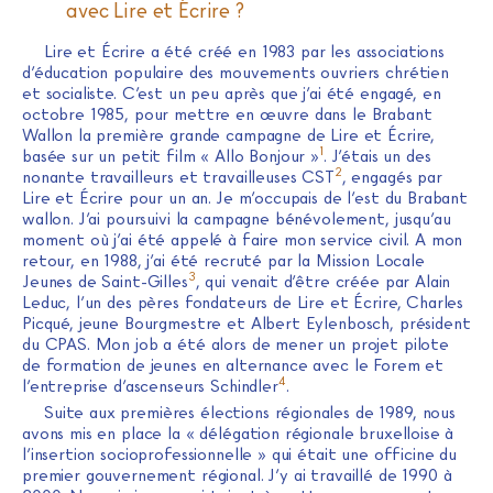
avec Lire et Écrire ?
Lire et Écrire a été créé en 1983 par les associations
d’éducation populaire des mouvements ouvriers chrétien
et socialiste. C’est un peu après que j’ai été engagé, en
octobre 1985, pour mettre en œuvre dans le Brabant
Wallon la première grande campagne de Lire et Écrire,
1
basée sur un petit film « Allo Bonjour »
. J’étais un des
2
nonante travailleurs et travailleuses CST
, engagés par
Lire et Écrire pour un an. Je m’occupais de l’est du Brabant
wallon. J’ai poursuivi la campagne bénévolement, jusqu’au
moment où j’ai été appelé à faire mon service civil. A mon
retour, en 1988, j’ai été recruté par la Mission Locale
3
Jeunes de Saint-Gilles
, qui venait d’être créée par Alain
Leduc, l’un des pères fondateurs de Lire et Écrire, Charles
Picqué, jeune Bourgmestre et Albert Eylenbosch, président
du CPAS. Mon job a été alors de mener un projet pilote
de formation de jeunes en alternance avec le Forem et
4
l’entreprise d’ascenseurs Schindler
.
Suite aux premières élections régionales de 1989, nous
avons mis en place la « délégation régionale bruxelloise à
l’insertion socioprofessionnelle » qui était une officine du
premier gouvernement régional. J’y ai travaillé de 1990 à