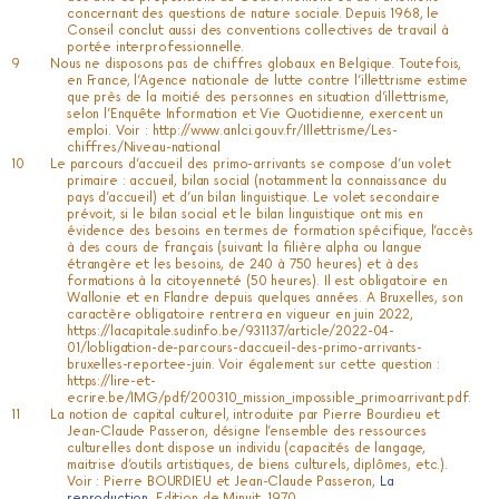
concernant des questions de nature sociale. Depuis 1968, le
Conseil conclut aussi des conventions collectives de travail à
portée interprofessionnelle.
Nous ne disposons pas de chiffres globaux en Belgique. Toutefois,
en France, l’Agence nationale de lutte contre l’illettrisme estime
que près de la moitié des personnes en situation d’illettrisme,
selon l’Enquête Information et Vie Quotidienne, exercent un
emploi. Voir :
http://www.anlci.gouv.fr/Illettrisme/Les-
chiffres/Niveau-national
Le parcours d’accueil des primo-arrivants se compose d’un volet
primaire : accueil, bilan social (notamment la connaissance du
pays d’accueil) et d’un bilan linguistique. Le volet secondaire
prévoit, si le bilan social et le bilan linguistique ont mis en
évidence des besoins en termes de formation spécifique, l’accès
à des cours de français (suivant la filière alpha ou langue
étrangère et les besoins, de 240 à 750 heures) et à des
formations à la citoyenneté (50 heures). Il est obligatoire en
Wallonie et en Flandre depuis quelques années. A Bruxelles, son
caractère obligatoire rentrera en vigueur en juin 2022,
https://lacapitale.sudinfo.be/931137/article/2022-04-
01/lobligation-de-parcours-daccueil-des-primo-arrivants-
bruxelles-reportee-juin
. Voir également sur cette question :
https://lire-et-
ecrire.be/IMG/pdf/200310_mission_impossible_primoarrivant.pdf
.
La notion de capital culturel, introduite par Pierre Bourdieu et
Jean-Claude Passeron, désigne l’ensemble des ressources
culturelles dont dispose un individu (capacités de langage,
maitrise d’outils artistiques, de biens culturels, diplômes, etc.).
Voir : Pierre BOURDIEU et Jean-Claude Passeron,
La
reproduction
, Edition de Minuit, 1970.