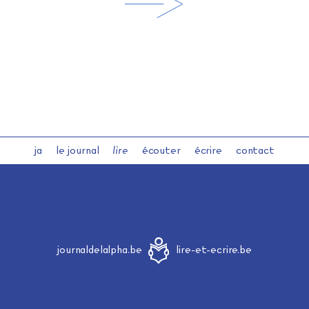
ja
le journal
lire
écouter
écrire
contact
journaldelalpha.be
lire-et-ecrire.be