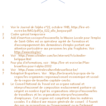
Voir le
Journal de l’alpha
n°22, octobre 1985,
https://lire-et-
ecrire.be/IMG/pdf/ja_022_allo_bonjour.pdf
.
Cadre spécial temporaire
Asbl d’insertion socioprofessionnelle, la Mission Locale pour l’emploi
de Saint-Gilles est un opérateur agréé de formation et
d’accompagnement des demandeurs d’emploi portant une
attention particulière aux personnes les plus fragilisées. Voir :
https://www.mlsg.be/
Voir :
https://www.schindler.com/be/internet/fr/schindler-
belgique.html
Pour plus d’informations, voir :
https://lire-et-ecrire.be/Plan-
bruxellois-pour-l-alpha-2002
Voir :
https://www.centraleculturellebruxelloise.be/
Rebaptisé Brupartners. Voir :
https://be.brussels/a-propos-de-la-
region/les-organismes-regionaux/conseil-economique-et-social-
de-la-region-de-bruxelles-capitale-cesrbc
Le Conseil National du Travail est un organe national et
interprofessionnel de composition exclusivement paritaire où
siègent en nombre égal les organisations interprofessionnelles
de travailleurs et les organisations interprofessionnelles
d’employeurs. Cet organe est compétent dans les matières
sociales. Il a d’abord une mission générale de conseil : il fournit
des avis ou propositions au Gouvernement ou au Parlement