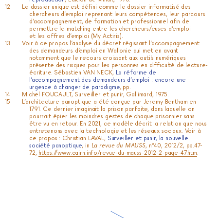
Le dossier unique est défini comme le dossier informatisé des
chercheurs d’emploi reprenant leurs compétences, leur parcours
d’accompagnement, de formation et professionnel afin de
permettre le matching entre les chercheurs/euses d’emploi
et les offres d’emploi (My Actiris).
Voir à ce propos l’analyse du décret régissant l’accompagnement
des demandeurs d’emploi en Wallonie qui met en avant
notamment que le recours croissant aux outils numériques
présente des risques pour les personnes en difficulté de lecture-
écriture. Sébastien VAN NECK,
La réforme de
l’accompagnement des demandeurs d’emploi : encore une
urgence à changer de paradigme
, pp.
Michel FOUCAULT, Surveiller et punir, Gallimard, 1975.
L’architecture panoptique a été conçue par Jeremy Bentham en
1791. Ce dernier imaginait la prison parfaite, dans laquelle on
pourrait épier les moindres gestes de chaque prisonnier sans
être vu en retour. En 2021, ce modèle décrit la relation que nous
entretenons avec la technologie et les réseaux sociaux. Voir à
ce propos : Christian LAVAL,
Surveiller et punir, la nouvelle
société panoptique
, in
La revue du MAUSS
, n°40, 2012/2, pp.47-
72,
https://www.cairn.info/revue-du-mauss-2012-2-page-47.htm
.