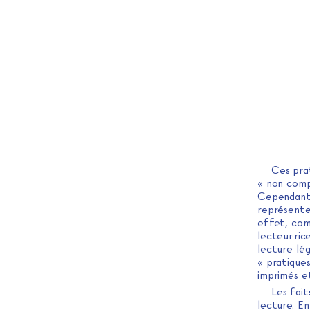
Ces prat
« non compt
Cependant,
représente
effet, com
lecteur·ric
lecture lég
« pratiques
imprimés e
Les fait
lecture. En