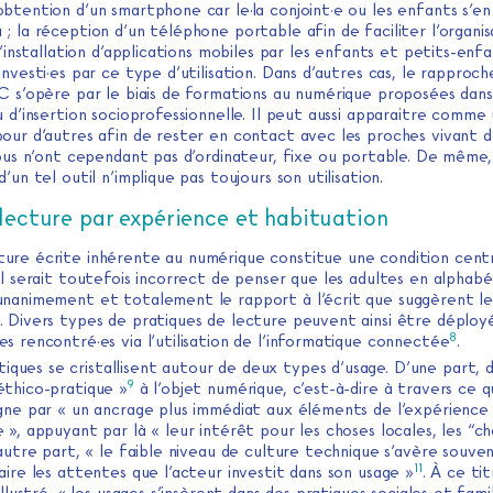
obtention d’un smartphone car le·la conjoint·e ou les enfants s’e
; la réception d’un téléphone portable afin de faciliter l’organis
 l’installation d’applications mobiles par les enfants et petits-enfa
investi·es par ce type d’utilisation. Dans d’autres cas, le rappro
IC s’opère par le biais de formations au numérique proposées dans
u d’insertion socioprofessionnelle. Il peut aussi apparaitre comme
pour d’autres afin de rester en contact avec les proches vivant d
Tous n’ont cependant pas d’ordinateur, fixe ou portable. De même,
d’un tel outil n’implique pas toujours son utilisation.
 lecture par expérience et habituation
lture écrite inhérente au numérique constitue une condition cent
il serait toutefois incorrect de penser que les adultes en alphabé
unanimement et totalement le rapport à l’écrit que suggèrent les
. Divers types de pratiques de lecture peuvent ainsi être déployé
8
s rencontré·es via l’utilisation de l’informatique connectée
.
iques se cristallisent autour de deux types d’usage. D’une part, 
9
éthico-pratique »
à l’objet numérique, c’est-à-dire à travers ce 
igne par « un ancrage plus immédiat aux éléments de l’expérience
 », appuyant par là « leur intérêt pour les choses locales, les “ch
’autre part, « le faible niveau de culture technique s’avère souve
11
aire les attentes que l’acteur investit dans son usage »
. À ce ti