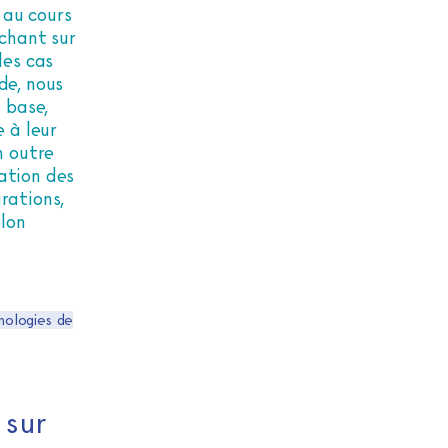
 au cours
nchant sur
les cas
de, nous
 base,
e à leur
n outre
ation des
rations,
lon
nologies de
 sur