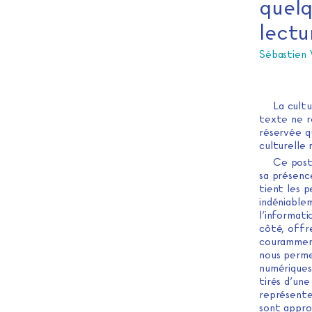
quelq
lectu
Sébastien
La cultu
texte ne re
réservée q
culturelle 
Ce post
sa présence
tient les p
indéniable
l’informati
côté, offr
couramment 
nous perme
numériques
tirés d’un
représenten
sont approp