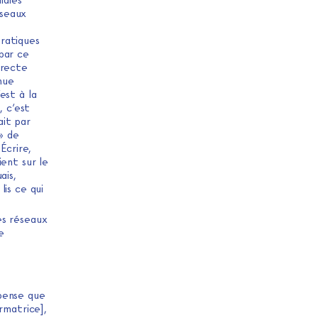
iales
éseaux
ratiques
par ce
irecte
nue
est à la
, c’est
ait par
» de
Écrire,
ent sur le
ais,
lis ce qui
es réseaux
e
 pense que
rmatrice],