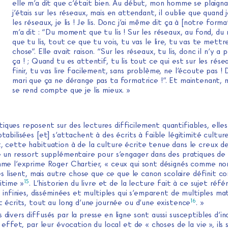
elle m’a dit que c’était bien. Au début, mon homme se plaigna
j’étais sur les réseaux, mais en attendant, il oublie que quand j
les réseaux, je lis ! Je lis. Donc j’ai même dit ça à [notre forma
m’a dit : “Du moment que tu lis ! Sur les réseaux, au fond, d
que tu lis, tout ce que tu vois, tu vas le lire, tu vas te mettr
chose”. Elle avait raison. “Sur les réseaux, tu lis, donc il n’y a 
ça ! ; Quand tu es attentif, tu lis tout ce qui est sur les rése
finir, tu vas lire facilement, sans problème, ne l’écoute pas ! 
mari que ça ne dérange pas ta formatrice !”. Et maintenant, m
se rend compte que je lis mieux. »
iques reposent sur des lectures difficilement quantifiables, elle
abilisées [et] s’attachent à des écrits à faible légitimité culture
 cette habituation à de la culture écrite tenue dans le creux de
 un ressort supplémentaire pour s’engager dans des pratiques de 
me l’exprime Roger Chartier, « ceux qui sont désignés comme no
es lisent, mais autre chose que ce que le canon scolaire définit 
15
itime »
. L’historien du livre et de la lecture fait à ce sujet réf
 infinies, disséminées et multiples qui s’emparent de multiples ma
16
t écrits, tout au long d’une journée ou d’une existence
. »
s divers diffusés par la presse en ligne sont aussi susceptibles d’inc
 effet, par leur évocation du local et de « choses de la vie », ils 