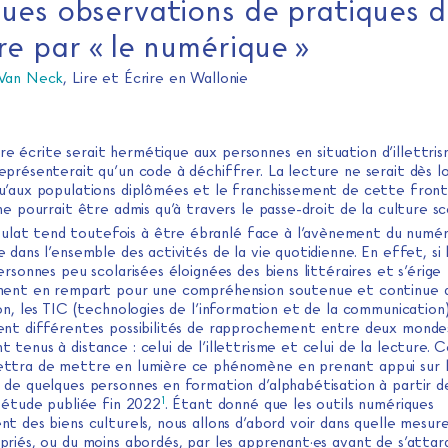
ues observations de pratiques d
re par « le numérique »
 Van Neck
, Lire et Écrire en Wallonie
re écrite serait hermétique aux personnes en situation d’illettris
présenterait qu’un code à déchiffrer. La lecture ne serait dès lo
u’aux populations diplômées et le franchissement de cette front
ne pourrait être admis qu’à travers le passe-droit de la culture sco
ulat tend toutefois à être ébranlé face à l’avènement du numér
 dans l’ensemble des activités de la vie quotidienne. En effet, si l
ersonnes peu scolarisées éloignées des biens littéraires et s’érige
ment en rempart pour une compréhension soutenue et continue 
on, les TIC (technologies de l’information et de la communication)
ent différentes possibilités de rapprochement entre deux monde
tenus à distance : celui de l’illettrisme et celui de la lecture. C
ttra de mettre en lumière ce phénomène en prenant appui sur l
 de quelques personnes en formation d’alphabétisation à partir d
1
e étude publiée fin 2022
. Étant donné que les outils numériques
t des biens culturels, nous allons d’abord voir dans quelle mesure
riés, ou du moins abordés, par les apprenant·es avant de s’attard