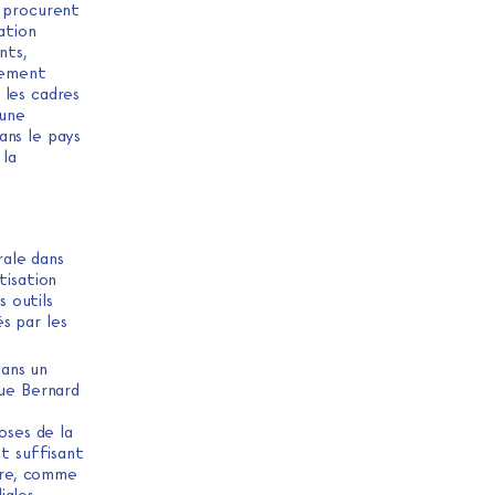
n procurent
ation
nts,
chement
 les cadres
 une
ans le pays
 la
rale dans
tisation
 outils
s par les
dans un
que Bernard
oses de la
nt suffisant
tre, comme