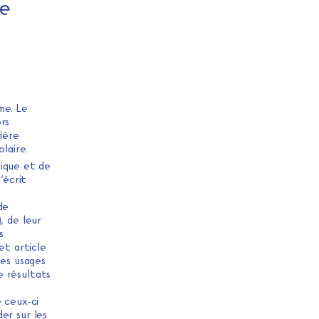
e
me. Le
rs
ière
laire.
ique et de
’écrit
de
, de leur
s
et article
es usages
e résultats
 ceux-ci
er sur les