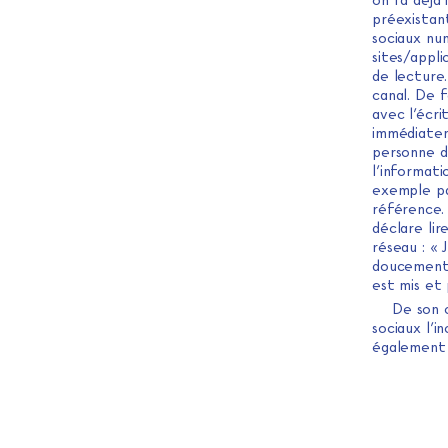
on l’a déjà
préexistan
sociaux nu
sites/appl
de lecture
canal. De 
avec l’écr
immédiatem
personne de
l’informati
exemple pa
référence. 
déclare lir
réseau : « 
doucement. (
est mis et 
De son c
sociaux l’i
également 