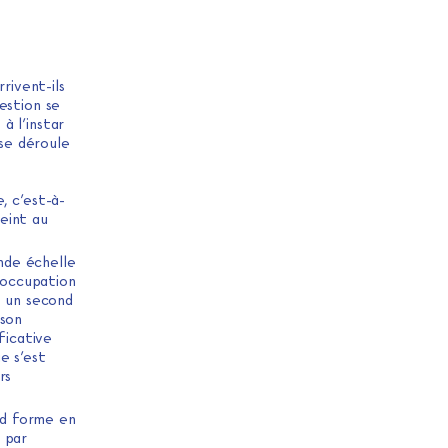
rivent-ils
estion se
à l’instar
 se déroule
, c’est-à-
eint au
nde échelle
l’occupation
s un second
 son
ficative
e s’est
rs
end forme en
 par