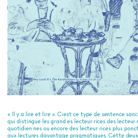
« Il y a lire et lire ». C›est ce type de sentence san
qui distingue les grand·es lecteur·rices des lecteur·
quotidien·nes ou encore des lecteur·rices plus ponctu
aux lectures davantage pragmatiques. Cette deu