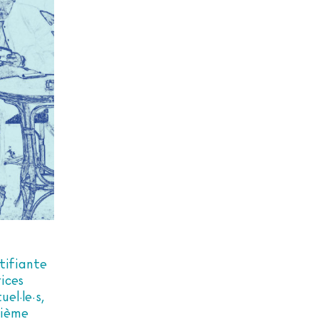
ctifiante
rices
el·le·s,
xième