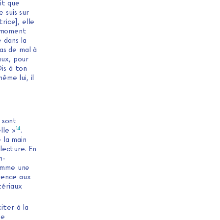
it que
e suis sur
trice], elle
u moment
e dans la
pas de mal à
aux, pour
Dis à ton
ême lui, il
s sont
14
lle »
.
 la main
lecture. En
n-
comme une
érence aux
tériaux
iter à la
se