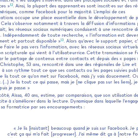
 illustré, « les usages s’insèrent dans des pratiques sociales et famil
12
tes »
. Ainsi, la plupart des apprenant·es sont inscrit·es sur des r
mériques, comme Facebook pour la majorité. L’emploi de ces
ications occupe une place essentielle dans le développement de p
. Cela s’observe notamment à travers la diffusion d’informations 
fait, les réseaux sociaux numériques conduisent à une rencontre d
it. Indépendamment de toute recherche, « l’information est deve
13
ent et partout disponible »
. Alors qu’avec le support papier, c’
 faire le pas vers l’information, avec les réseaux sociaux virtuels
on scripturale qui vient à l’utilisateur·rice. Cette transmission se f
r le partage de contenus entre contacts et depuis des « pages 
Christophe, 53 ans, rencontré dans une des régionales de Lire et 
e à son rythme tout ce que ses contacts ou les pages suivies publi
Je lis tout ce qu’on met sur Facebook, mais j’y vais doucement. Ou
…) Je lis tout ce qui passe, mais je [ne clique pas sur les liens], je 
puis je passe. »
ôté, Aïssa, 40 ans, estime, par comparaison, que son utilisation d
ncite à s’améliorer dans la lecture. Dynamique dans laquelle l’engag
sa formatrice par ses encouragements :
« Je lis [insistant] beaucoup quand je suis sur Facebook. Je
c’est ça qui m’a fait [progresser]. J’ai même dit ça à [notre fo