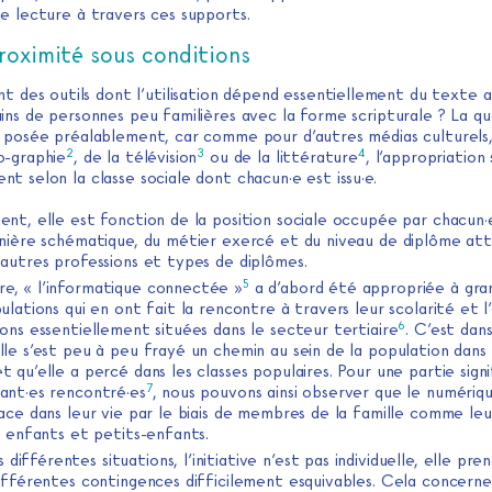
e lecture à travers ces supports.
roximité sous conditions
des outils dont l’utilisation dépend essentiellement du texte ar
ins de personnes peu familières avec la forme scripturale ? La qu
e posée préalablement, car comme pour d’autres médias culturels, 
2
3
4
o-graphie
, de la télévision
ou de la littérature
, l’appropriation
t selon la classe sociale dont chacun·e est issu·e.
nt, elle est fonction de la position sociale occupée par chacun·e
anière schématique, du métier exercé et du niveau de diplôme att
 autres professions et types de diplômes.
5
re, « l’informatique connectée »
a d’abord été appropriée à gra
ulations qui en ont fait la rencontre à travers leur scolarité et 
6
ons essentiellement situées dans le secteur tertiaire
. C’est dan
lle s’est peu à peu frayé un chemin au sein de la population dans
 qu’elle a percé dans les classes populaires. Pour une partie signi
7
ant·es rencontré·es
, nous pouvons ainsi observer que le numériqu
ace dans leur vie par le biais de membres de la famille comme leu
, enfants et petits-enfants.
 différentes situations, l’initiative n’est pas individuelle, elle pr
différentes contingences difficilement esquivables. Cela concerne