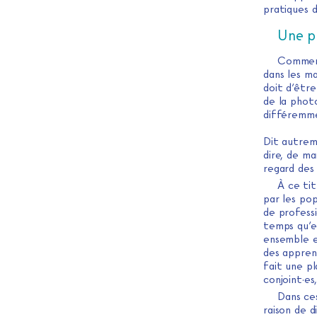
pratiques d
Une p
Comment 
dans les ma
doit d’êtr
de la phot
différemmen
Dit autreme
dire, de m
regard des
À ce tit
par les pop
de professi
temps qu’e
ensemble et
des appren
fait une pl
conjoint·es
Dans ces
raison de 