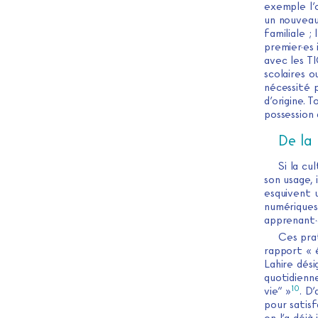
exemple l’
un nouveau 
familiale ;
premier·es 
avec les T
scolaires o
nécessité 
d’origine. 
possession 
De la
Si la cu
son usage, 
esquivent 
numériques
apprenant·e
Ces prat
rapport « 
Lahire dés
quotidienne
10
vie” »
. D
pour satisf