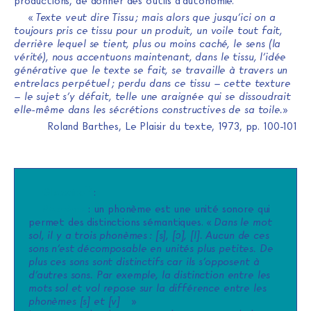
productions, de donner des outils d’autonomie.
«
Texte veut dire Tissu ; mais alors que jusqu’ici on a
toujours pris ce tissu pour un produit, un voile tout fait,
derrière lequel se tient, plus ou moins caché, le sens (la
vérité), nous accentuons maintenant, dans le tissu, l’idée
générative que le texte se fait, se travaille à travers un
entrelacs perpétuel ; perdu dans ce tissu – cette texture
– le sujet s’y défait, telle une araignée qui se dissoudrait
elle-même dans les sécrétions constructives de sa toile.
»
Roland Barthes, Le Plaisir du texte, 1973, pp. 100-101
15
Glossaire
:
Phonème
: un phonème est une unité sonore qui
permet des distinctions sémantiques. «
Dans le mot
sol, il y a trois phonèmes : [s], [ɔ], [l]. Aucun de ces
sons n’est décomposable en unités plus petites. De
plus ces sons sont distinctifs car ils s’opposent à
d’autres sons. Par exemple, la distinction entre les
mots sol et vol repose sur la différence entre les
16
phonèmes [s] et [v]
»