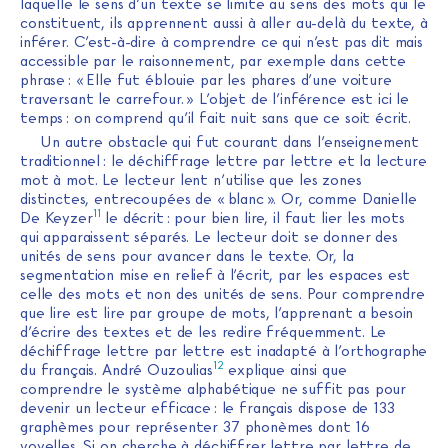
laquelle le sens d’un texte se limite au sens des mots qui le
constituent, ils apprennent aussi à aller au-delà du texte, à
inférer. C’est-à-dire à comprendre ce qui n’est pas dit mais
accessible par le raisonnement, par exemple dans cette
phrase : « Elle fut éblouie par les phares d’une voiture
traversant le carrefour. » L’objet de l’inférence est ici le
temps : on comprend qu’il fait nuit sans que ce soit écrit.
Un autre obstacle qui fut courant dans l’enseignement
traditionnel : le déchiffrage lettre par lettre et la lecture
mot à mot. Le lecteur lent n’utilise que les zones
distinctes, entrecoupées de « blanc ». Or, comme Danielle
11
De Keyzer
le décrit : pour bien lire, il faut lier les mots
qui apparaissent séparés. Le lecteur doit se donner des
unités de sens pour avancer dans le texte. Or, la
segmentation mise en relief à l’écrit, par les espaces est
celle des mots et non des unités de sens. Pour comprendre
que lire est lire par groupe de mots, l’apprenant a besoin
d’écrire des textes et de les redire fréquemment. Le
déchiffrage lettre par lettre est inadapté à l’orthographe
12
du français. André Ouzoulias
explique ainsi que
comprendre le système alphabétique ne suffit pas pour
devenir un lecteur efficace : le français dispose de 133
graphèmes pour représenter 37 phonèmes dont 16
voyelles. Si on cherche à déchiffrer lettre par lettre de