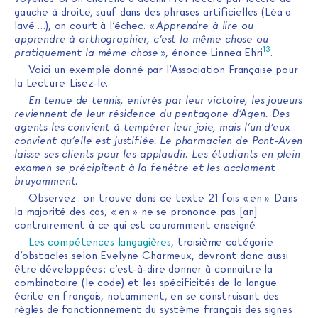
gauche à droite, sauf dans des phrases artificielles (Léa a
lavé …), on court à l’échec. «
Apprendre à lire ou
apprendre à orthographier, c’est la même chose ou
13
pratiquement la même chose
», énonce Linnea Ehri
.
Voici un exemple donné par l’Association Française pour
la Lecture. Lisez-le.
En tenue de tennis, enivrés par leur victoire, les joueurs
reviennent de leur résidence du pentagone d’Agen. Des
agents les convient à tempérer leur joie, mais l’un d’eux
convient qu’elle est justifiée. Le pharmacien de Pont-Aven
laisse ses clients pour les applaudir. Les étudiants en plein
examen se précipitent à la fenêtre et les acclament
bruyamment.
Observez : on trouve dans ce texte 21 fois « en ». Dans
la majorité des cas, « en » ne se prononce pas [an]
contrairement à ce qui est couramment enseigné.
Les compétences langagières
, troisième catégorie
d’obstacles selon Evelyne Charmeux, devront donc aussi
être développées : c’est-à-dire donner à connaitre la
combinatoire (le code) et les spécificités de la langue
écrite en français, notamment, en se construisant des
règles de fonctionnement du système français des signes