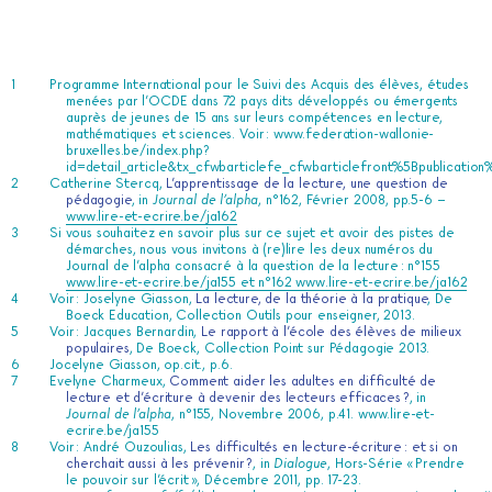
Programme International pour le Suivi des Acquis des élèves, études
menées par l’OCDE dans 72 pays dits développés ou émergents
auprès de jeunes de 15 ans sur leurs compétences en lecture,
mathématiques et sciences. Voir :
www.federation-wallonie-
bruxelles.be/index.php?
id=detail_article&tx_cfwbarticlefe_cfwbarticlefront%5Bpublicati
Catherine Stercq,
L’apprentissage de la lecture, une question de
pédagogie
, in
Journal de l’alpha
, n°162, Février 2008, pp.5-6 –
www.lire-et-ecrire.be/ja162
Si vous souhaitez en savoir plus sur ce sujet et avoir des pistes de
démarches, nous vous invitons à (re)lire les deux numéros du
Journal de l’alpha consacré à la question de la lecture : n°155
www.lire-et-ecrire.be/ja155 et n°162 www.lire-et-ecrire.be/ja162
Voir : Joselyne Giasson,
La lecture, de la théorie à la pratique
, De
Boeck Education, Collection Outils pour enseigner, 2013.
Voir : Jacques Bernardin,
Le rapport à l’école des élèves de milieux
populaires
, De Boeck, Collection Point sur Pédagogie 2013.
Jocelyne Giasson, op.cit., p.6.
Evelyne Charmeux,
Comment aider les adultes en difficulté de
lecture et d’écriture à devenir des lecteurs efficaces ?
, in
Journal de l’alpha
, n°155, Novembre 2006, p.41.
www.lire-et-
ecrire.be/ja155
Voir : André Ouzoulias,
Les difficultés en lecture-écriture : et si on
cherchait aussi à les prévenir ?
, in
Dialogue
, Hors-Série « Prendre
le pouvoir sur l’écrit », Décembre 2011, pp. 17-23.