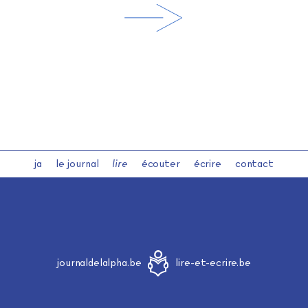
ja
le journal
lire
écouter
écrire
contact
journaldelalpha.be
lire-et-ecrire.be