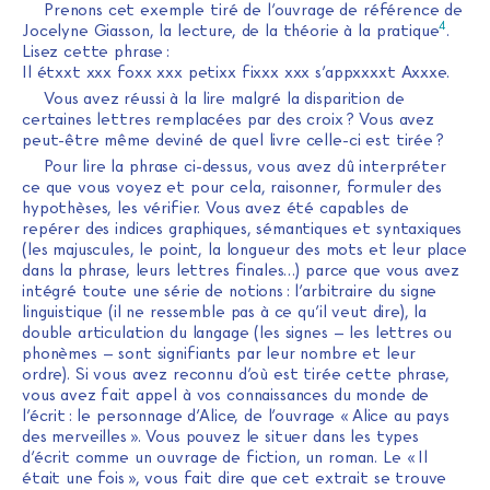
Prenons cet exemple tiré de l’ouvrage de référence de
4
Jocelyne Giasson, la lecture, de la théorie à la pratique
.
Lisez cette phrase :
Il étxxt xxx foxx xxx petixx fixxx xxx s’appxxxxt Axxxe.
Vous avez réussi à la lire malgré la disparition de
certaines lettres remplacées par des croix ? Vous avez
peut-être même deviné de quel livre celle-ci est tirée ?
Pour lire la phrase ci-dessus, vous avez dû interpréter
ce que vous voyez et pour cela, raisonner, formuler des
hypothèses, les vérifier. Vous avez été capables de
repérer des indices graphiques, sémantiques et syntaxiques
(les majuscules, le point, la longueur des mots et leur place
dans la phrase, leurs lettres finales…) parce que vous avez
intégré toute une série de notions : l’arbitraire du signe
linguistique (il ne ressemble pas à ce qu’il veut dire), la
double articulation du langage (les signes – les lettres ou
phonèmes – sont signifiants par leur nombre et leur
ordre). Si vous avez reconnu d’où est tirée cette phrase,
vous avez fait appel à vos connaissances du monde de
l’écrit : le personnage d’Alice, de l’ouvrage « Alice au pays
des merveilles ». Vous pouvez le situer dans les types
d’écrit comme un ouvrage de fiction, un roman. Le « Il
était une fois », vous fait dire que cet extrait se trouve