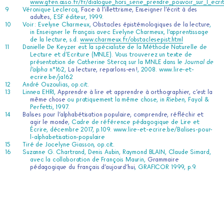
www.gfen.asso.fr/fr/dialogue_hors_serie_prendre_pouvoir_sur_l_ecri
Véronique Leclercq,
Face à l’illettrisme, Enseigner l’écrit à des
adultes
, ESF éditeur, 1999.
Voir : Evelyne Charmeux,
Obstacles épistémologiques de la lecture
,
in Enseigner le français avec Evelyne Charmeux, l’apprentissage
de la lecture, s.d.
www.charmeux.fr/obstaclesepist.html
Danielle De Keyzer est la spécialiste de la Méthode Naturelle de
Lecture et d’Ecriture (MNLE). Vous trouverez un texte de
présentation de Catherine Stercq sur la MNLE dans le
Journal de
l’alpha
n°162,
La lecture, reparlons-en !
, 2008.
www.lire-et-
ecrire.be/ja162
André Ouzoulias, op.cit.
Linnea EHRI,
Apprendre à lire et apprendre à orthographier, c’est la
même chose
ou pratiquement la même chose, in
Rieben
, Fayol &
Perfetti, 1997.
Balises pour l’alphabétisation populaire, comprendre, réfléchir et
agir le monde
, Cadre de référence pédagogique de Lire et
Écrire, décembre 2017, p.109.
www.lire-et-ecrire.be/Balises-pour-
l-alphabetisation-populaire
Tiré de Jocelyne Giasson, op.cit.
Suzanne G. Chartrand, Denis Aubin, Raymond BLAIN, Claude Simard,
avec la collaboration de François Maurin,
Grammaire
pédagogique du français d’aujourd’hui
, GRAFICOR 1999, p.9.