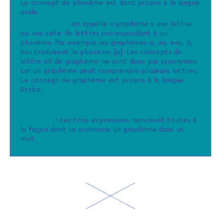
Le concept de phonème est donc propre à la langue
orale.
Graphème
: on appelle « graphème » une lettre
ou une suite de lettres correspondant à un
phonème. Par exemple les graphèmes o, au, eau, ô,
hau traduisent le phonème [o]. Les concepts de
lettre et de graphème ne sont donc pas synonymes
car un graphème peut comprendre plusieurs lettres.
Le concept de graphème est propre à la langue
écrite.
Correspondance graphophonologique,
correspondance graphème-phonème, relation
lettre-son
: ces trois expressions renvoient toutes à
la façon dont se prononce un graphème dans un
mot.