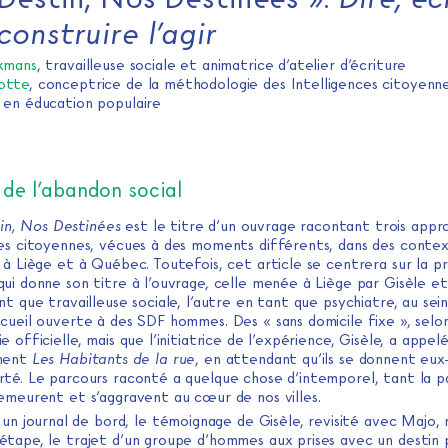
construire l’agir
kmans
,
travailleuse sociale et animatrice d’atelier d’écriture
otte
,
conceptrice de la méthodologie des Intelligences citoyenn
 en éducation populaire
 de l’abandon social
in, Nos Destinées
est le titre d’un ouvrage racontant trois appr
ces citoyennes, vécues à des moments différents, dans des conte
 à Liège et à Québec. Toutefois, cet article se centrera sur la p
ui donne son titre à l’ouvrage, celle menée à Liège par Gisèle et
nt que travailleuse sociale, l’autre en tant que psychiatre, au sei
cueil ouverte à des SDF hommes. Des « sans domicile fixe », selon
e officielle, mais que l’initiatrice de l’expérience, Gisèle, a appel
ement
Les Habitants de la rue
, en attendant qu’ils se donnent eu
rté. Le parcours raconté a quelque chose d’intemporel, tant la 
demeurent et s’aggravent au cœur de nos villes.
n journal de bord, le témoignage de Gisèle, revisité avec Majo, 
étape, le trajet d’un groupe d’hommes aux prises avec un destin