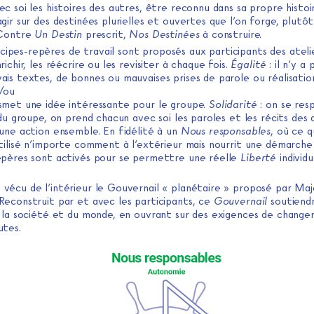
c soi les histoires des autres, être reconnu dans sa propre histoi
gir sur des destinées plurielles et ouvertes que l’on forge, plutôt
 Contre
Un Destin
prescrit,
Nos Destinées
à construire.
cipes-repères de travail sont proposés aux participants des atelier
richir, les réécrire ou les revisiter à chaque fois.
Égalité
: il n’y a
ais textes, de bonnes ou mauvaises prises de parole ou réalisatio
/ou
smet une idée intéressante pour le groupe.
Solidarité
: on se res
 du groupe, on prend chacun avec soi les paroles et les récits des
 une action ensemble. En fidélité à un
Nous responsables
, où ce q
utilisé n’importe comment à l’extérieur mais nourrit une démarch
epères sont activés pour se permettre une réelle
Liberté
individu
t vécu de l’intérieur le Gouvernail « planétaire » proposé par Maj
Reconstruit par et avec les participants, ce
Gouvernail
soutiendr
e la société et du monde, en ouvrant sur des exigences de chang
utes.