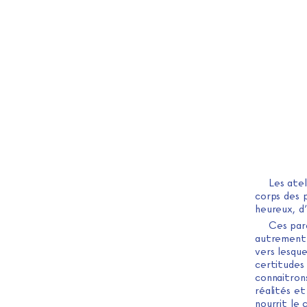
Les atel
corps des 
heureux, d’
Ces par
autrement d
vers lesqu
certitudes 
connaitrons
réalités et
nourrit le 