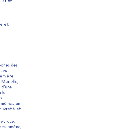
es et
oches des
xtes
remière
 Murielle,
n d’une
 la
és
x-mêmes un
pauvreté et
retrace,
 peu amène,