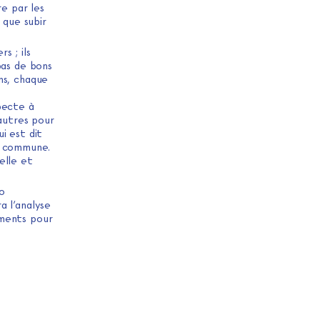
re par les
 que subir
s ; ils
 pas de bons
ns, chaque
pecte à
 autres pour
ui est dit
e commune.
elle et
o
a l’analyse
ements pour