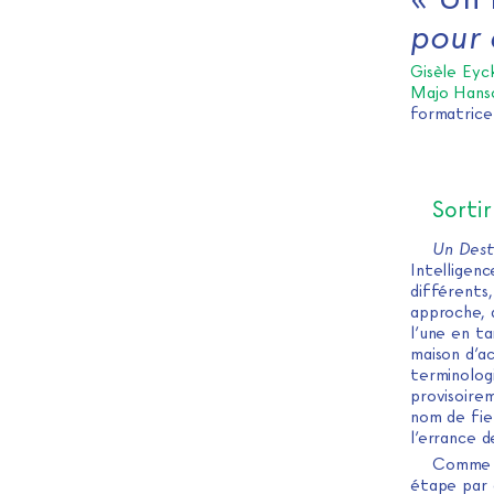
pour 
Gisèle Eyc
Majo Hans
formatrice
Sortir
Un Dest
Intelligen
différents,
approche, q
l’une en ta
maison d’ac
terminologi
provisoir
nom de fie
l’errance 
Comme u
étape par 