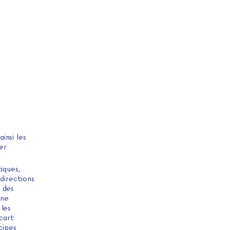
insi les
er
iques,
directions
 des
 ne
 les
écart
cipes