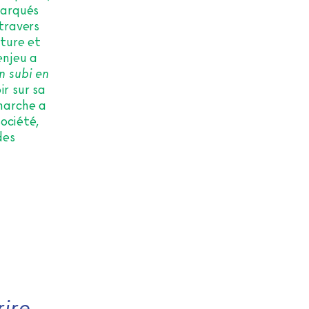
marqués
 travers
iture et
’enjeu a
n subi en
ir sur sa
émarche a
ociété,
des
rire