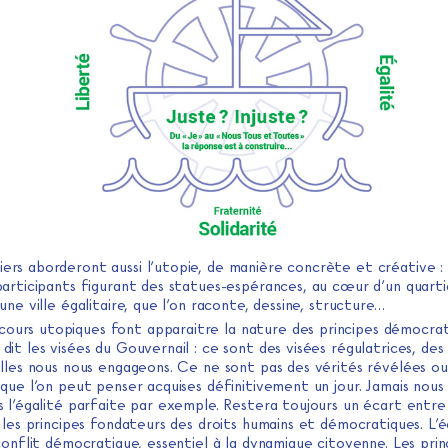
iers aborderont aussi l’utopie, de manière concrète et créative : a
participants figurant des statues-espérances, au cœur d’un quarti
une ville égalitaire, que l’on raconte, dessine, structure…
cours utopiques font apparaitre la nature des principes démocrat
it les visées du Gouvernail : ce sont des visées régulatrices, des 
elles nous nous engageons. Ce ne sont pas des vérités révélées ou
que l’on peut penser acquises définitivement un jour. Jamais nous
 l’égalité parfaite par exemple. Restera toujours un écart entre
 les principes fondateurs des droits humains et démocratiques. L’
conflit démocratique, essentiel à la dynamique citoyenne. Les prin