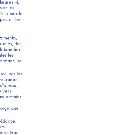
heuses »),
ver les
 à la parole
eurs ; les
ntiments,
textes, des
 déboucher
ler les
formant les
soi, par les
nstruisant
 d’amour
,
 vers
ens premier
exigences
lidarité,
ers
rire. Pour