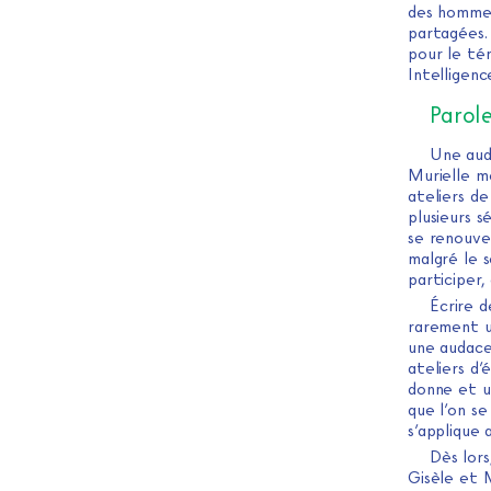
des hommes
partagées.
pour le té
Intelligenc
Parole
Une auda
Murielle me
ateliers de
plusieurs s
se renouve
malgré le s
participer,
Écrire d
rarement un
une audace
ateliers d’
donne et un
que l’on se
s’applique 
Dès lors
Gisèle et M