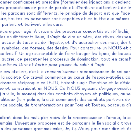
onner confiance) et prescrire (formuler des injonctions « déclenc
es propositions de prise de parole et d’écriture qui tentent de le
i les parcours sont différents, le principe de départ est que face
iture, toutes les personnes sont capables et en butte aux mêmes p
 parlent et écrivent elles aussi.
écrire pour agir
. À travers des processus concertés et réfléchis,
es en différents lieux, il s’agit de dire un vécu, des rêves, des se
 autour du Juste et de l’Injuste, et d’y accrocher des mots, des 
s symboles, des formes, des dessins. Pour construire un NOUS et
 collectif. Un agir susceptible de faire bouger les lignes, de bouscu
s autres, de percuter les processus de domination, tout en trans
ux-mêmes.
Dire et écrire pour passer du subir à l’agir
.
e ces ateliers, c’est la
reconnaissance
: reconnaissance de soi par 
r la société. Ce travail commence au cœur de l’espace-atelier, co
aissance réciproque en JE-TU, faisant surgir l’émotion et le
désir
se et construisant un NOUS. Ce NOUS agissant s’engage ensuite
 (la ville, le monde) dans des combats citoyens et politiques, au s
litique (la « polis », la cité commune) : des combats porteurs de
ance sociale, de transformations pour Tous et Toutes, porteurs d’
illent donc les multiples voies de la reconnaissance : l’amour, la so
humains. L’aventure proposée est de parcourir le lien social à trav
ion des personnes grammaticales,
Je, Tu, Nous
, pour oser dire et éc