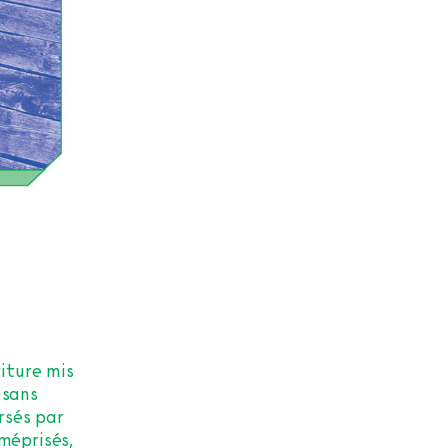
riture mis
 sans
rsés par
méprisés,