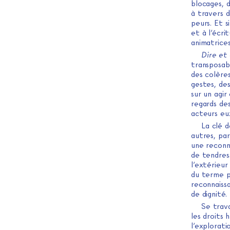
blocages, d
à travers d
peurs. Et s
et à l’écr
animatrices
Dire et 
transposabl
des colères
gestes, de
sur un agir
regards de
acteurs e
La clé d
autres, pa
une reconn
de tendres
l’extérieur
du terme po
reconnaiss
de dignité.
Se trava
les droits 
l’explorat