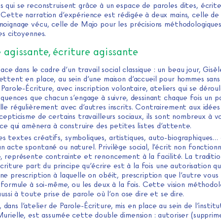
 qui se reconstruisent grâce à un espace de paroles dites, écrite
 Cette narration d’expérience est rédigée à deux mains, celle de
moignage vécu, celle de Majo pour les précisions méthodologiques
es citoyennes.
 agissante, écriture agissante
ce dans le cadre d’un travail social classique : un beau jour, Gisè
ttent en place, au sein d’une maison d’accueil pour hommes sans 
 Parole-Écriture, avec inscription volontaire, ateliers qui se dérou
équences que chacun s’engage à suivre, dessinant chaque fois un p
lle régulièrement avec d’autres inscrits. Contrairement aux idées
cepticisme de certains travailleurs sociaux, ils sont nombreux à vo
 ce qui amènera à construire des petites listes d’attente.
es textes créatifs, symboliques, artistiques, auto-biographiques…
 acte spontané ou naturel. Privilège social, l’écrit non fonctionn
, représente contrainte et renoncement à la facilité. La traditio
écriture part du principe qu’écrire est à la fois une autorisation qu
e prescription à laquelle on obéit, prescription que l’autre vous
 formule à soi-même, ou les deux à la fois. Cette vision méthodo
aussi à toute prise de parole où l’on ose dire et se dire.
, dans l’atelier de Parole-Écriture, mis en place au sein de l’instit
urielle, est assumée cette double dimension : autoriser (supprime