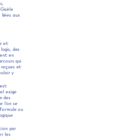
s,
 Gisèle
 liées aux
le et
logis, des
lent en
arcours qui
 reçues et
uloir y
 est
el exige
n des
e l’on se
 formule ou
logique
ution par
r les