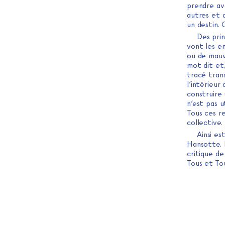
prendre ave
autres et a
un destin.
Des prin
vont les en
ou de mauv
mot dit et
tracé tran
l’intérieur
construire
n’est pas 
Tous ces r
collective.
Ainsi es
Hansotte. 
critique d
Tous et To