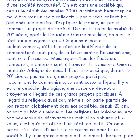
2
d’une société fracturée
. On est dans une société qui,
depuis le début des années 2000, a vraiment beaucoup de
mal à trouver un récit collectif – par « récit collectif »,
j’entends une manière d’expliquer le monde, un projet
commun, un projet de société. Durant la seconde moitié du
e
20
siècle, après la Deuxième Guerre mondiale, on a eu le
récit du « plus jamais ça ». Ce qui nous portait
collectivement, c’était le récit de la défense de la
démocratie à tout prix, de la lutte contre l’antisémitisme,
contre le fascisme… Mais, aujourd’hui, des facteurs
temporels, mémoriels sont à l’œuvre : la Deuxième Guerre
mondiale s’éloigne de nous. Il faut dire aussi que, durant le
e
20
siècle, pas mal de grands projets politiques,
notamment le communisme, se sont cassé la figure. Il y a
eu une débâcle idéologique, une sorte de déception
citoyenne à l’égard de ces grands projets politiques. À
l’égard du religieux aussi car, même si on parle parfois de
son retour, globalement dans nos sociétés, depuis 20 ans,
on sort plutôt du religieux. Les religions, les idéologies, etc.
ont beaucoup de désavantages mais elles ont une plus-
value, c’est qu’elles offrent un récit collectif. Or on a
besoin d’un récit, d’une histoire commune pour faire
société. Il y a un grand manque actuellement, beaucoup de