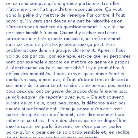
on se rend compte qu’une grande partie d’entre elles
n’attendent en fait que d’être reconvaincues. Ça vaut
donc la peine d’y mettre de l’énergie. Par contre, il faut
savoir qu’il y aura sans doute une petite minorité qu’on
n’arrivera pas à mettre en questionnement. Il y a là une
certaine humilité à avoir. Quand il y a chez certaines
personnes une très grande radicalité, un enfermement
dans ce type de pensée, je pense que ça peut être
problématique dans un groupe, clairement. Après, il faut
voir au cas par cas : par exemple, est-ce que les personnes
sont par exemple d’accord de mettre ce genre de propos
à l’écart quand on fait une activité ? Il y a peut-être à
définir des modalités. Il peut arriver qu’on doive écarter
quelqu’un mais, à mon avis, il faut d’abord tenter de sortir
soi-même de la binarité et se dire : «
Je ne vais pas mettre
tous ceux qui ont ce genre de propos dans le même sac,
je vais essayer de reparler avec eux.
» On est souvent
surpris de voir que, chez beaucoup, la défiance n’est pas
ancrée si profondément. Donc je pense qu’on doit oser
parler des questions qui fâchent, oser dire comment soi-
même on se situe… Il y a des choses qui ne se dégonflent
que lorsqu’on en parle. Souvent, on n’ose pas en parler
parce qu’on a peur que ce soit trop sensible et, en réalité,
on ne fait que nourrir les clivages existants.