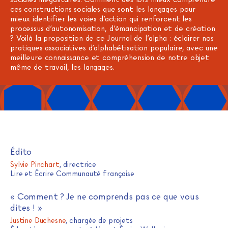
ces constructions sociales que sont les langages pour
mieux identifier les voies d’action qui renforcent les
processus d’autonomisation, d’émancipation et de création
? Voilà la proposition de ce Journal de l’alpha : éclairer nos
pratiques associatives d’alphabétisation populaire, avec une
meilleure connaissance et compréhension de notre objet
même de travail, les langages.
Édito
Sylvie Pinchart
, directrice
Lire et Écrire Communauté française
« Comment ? Je ne comprends pas ce que vous
dites ! »
Justine Duchesne
, chargée de projets