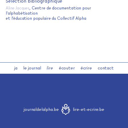
Sélection bibliographique
Aline Jacques
, Centre de documentation pour
l’alphabétisation
et l’éducation populaire du Collectif Alpha
ja
le journal
lire
écouter
écrire
contact
journaldelalpha.be
lire-et-ecrire.be