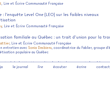
t
, Lire et Écrire Communauté française
 : l’enquête Level One (LEO) sur les faibles niveaux
tisation
oy
, Lire et Écrire Communauté française
sation familiale au Québec : un trait d’union pour la tr
attier
, Lire et Écrire Communauté française
un entretien avec
Sonia Desbiens
, coordinatrice du Fablier, groupe d
étisation populaire au Québec
 et alphabétisation : clés du développement durable au
ja
le journal
lire
écouter
écrire
contact
ont
et
Najla Mulhondi
Congodorpen
 et Illettrisme, un droit à la langue ! Pour résister et fai
tant que citoyen éclairé
i
, coordinatrice-formatrice. Culture et Liberté, Lille
 bibliographique