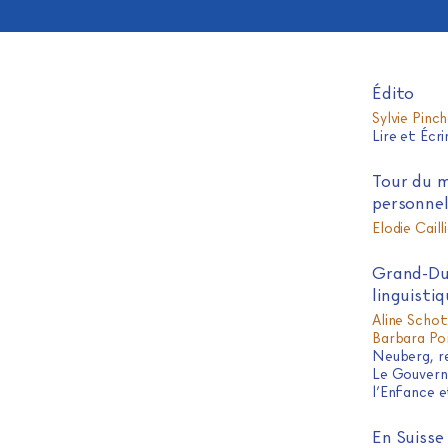
Édito
Sylvie Pinc
Lire et Éc
Tour du m
personnel
Elodie Caill
Grand-Duc
linguisti
Aline Scho
Barbara Po
Neuberg, r
Le Gouvern
l’Enfance e
En Suisse 