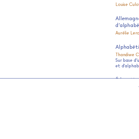
Louise Culo
Allemagne
d’alphabé
Aurélie Ler
Alphabéti
Thandiwe C
Sur base d’
et d’alphab
Éducation
Ubangi
Peter Dup
Alpha, FLE
choix en 
Ourida Farh
Sélection