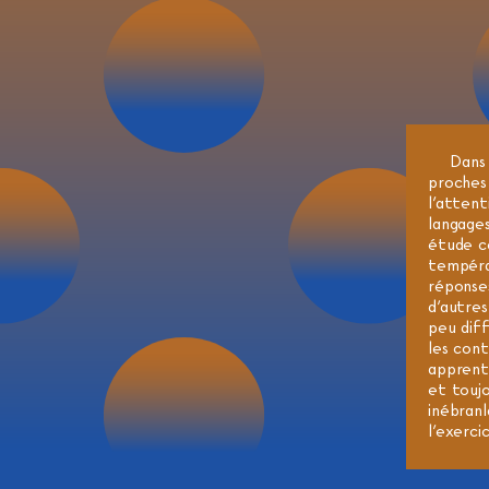
Dans 
proches
l’attent
langage
étude c
températ
réponses
d’autres
peu dif
les cont
apprent
et touj
inébran
l’exerci