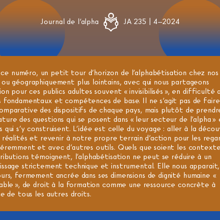
Journal de l'alpha
JA 235 | 4–2024
ce numéro, un petit tour d’horizon de l’alphabétisation chez nos 
 ou géographiquement plus lointains, avec qui nous partageons
ion pour ces publics adultes souvent « invisibilisés », en difficulté 
s fondamentaux et compétences de base. Il ne s’agit pas de fair
omparative des dispositifs de chaque pays, mais plutôt de prendr
ure des questions qui se posent dans « leur secteur de l’alpha » 
 qui s’y construisent. L’idée est celle du voyage : aller à la déco
 réalités et revenir à notre propre terrain d’action pour les rega
féremment et avec d’autres outils. Quels que soient les context
ributions témoignent, l’alphabétisation ne peut se réduire à un
issage strictement technique et instrumental. Elle nous apparait
ours, fermement ancrée dans ses dimensions de dignité humaine «
lable », de droit à la formation comme une ressource concrète à
ce de tous les autres droits.