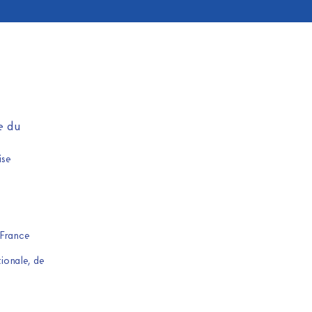
e du
ise
 France
ionale, de