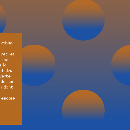
voisins
avec les
e une
e la
et des
uverte
rder un
es dont
, encore